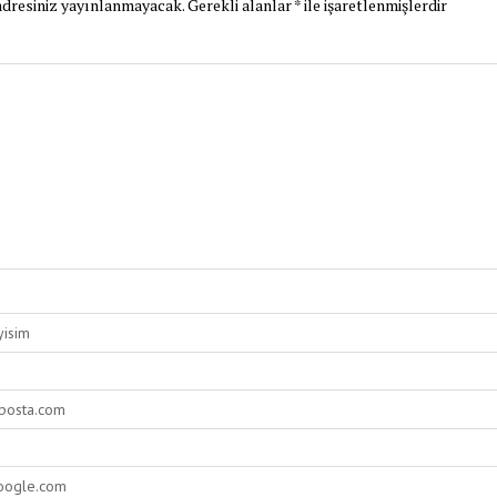
dresiniz yayınlanmayacak.
Gerekli alanlar
*
ile işaretlenmişlerdir