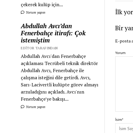
çekerek kulüp için...
İlk yo
Yorum yapın
Abdullah Avcı’dan
Bir ya
Fenerbahçe itirafı: Çok
istemiştim
E-posta a
EDITOR TARAFINDAN
Yorum
Abdullah Avcı'dan Fenerbahçe
açıklaması Tecrübeli teknik direktör
Abdullah Avcı, Fenerbahçe ile
çalışma isteğini dile getirdi. Avcı,
Sarı-Lacivertli kulüpte görev almayı
arzuladığını açıkladı. Avcı'nın
Fenerbahçe'ye bakışı...
Yorum yapın
İsim*