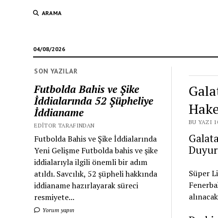
ARAMA
04/08/2026
SON YAZILAR
Gala
Futbolda Bahis ve Şike
İddialarında 52 Şüpheliye
Hake
İddianame
BU YAZI 1
EDITOR TARAFINDAN
Galat
Futbolda Bahis ve Şike İddialarında
Duyur
Yeni Gelişme Futbolda bahis ve şike
iddialarıyla ilgili önemli bir adım
Süper Li
atıldı. Savcılık, 52 şüpheli hakkında
Fenerbah
iddianame hazırlayarak süreci
alınacak
resmiyete...
Yorum yapın