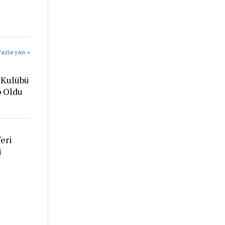
azla yazı »
 Kulübü
p Oldu
eri
i