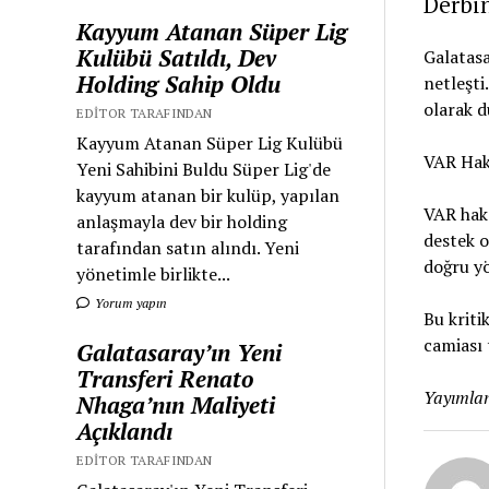
Derbi
Kayyum Atanan Süper Lig
Kulübü Satıldı, Dev
Galatas
Holding Sahip Oldu
netleşti
olarak d
EDITOR TARAFINDAN
Kayyum Atanan Süper Lig Kulübü
VAR Hak
Yeni Sahibini Buldu Süper Lig'de
kayyum atanan bir kulüp, yapılan
VAR hake
anlaşmayla dev bir holding
destek o
tarafından satın alındı. Yeni
doğru yö
yönetimle birlikte...
Yorum yapın
Bu kriti
camiası 
Galatasaray’ın Yeni
Transferi Renato
Yayımlan
Nhaga’nın Maliyeti
Açıklandı
EDITOR TARAFINDAN