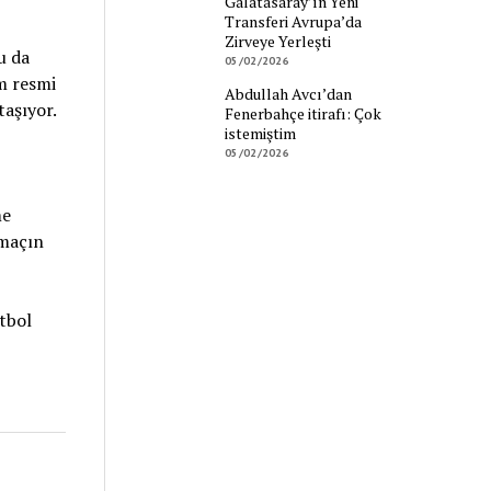
Galatasaray’ın Yeni
Transferi Avrupa’da
Zirveye Yerleşti
u da
05/02/2026
m resmi
Abdullah Avcı’dan
taşıyor.
Fenerbahçe itirafı: Çok
istemiştim
05/02/2026
me
 maçın
tbol