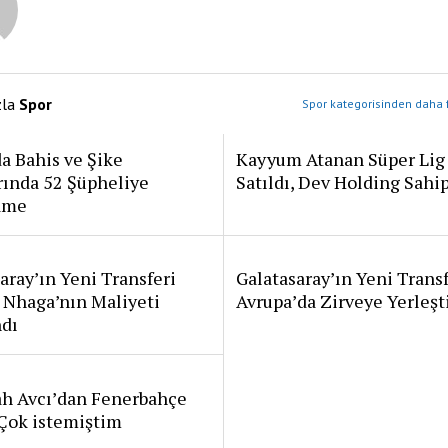
zla
Spor
Spor kategorisinden daha f
a Bahis ve Şike
Kayyum Atanan Süper Lig
rında 52 Şüpheliye
Satıldı, Dev Holding Sahi
ame
aray’ın Yeni Transferi
Galatasaray’ın Yeni Transf
 Nhaga’nın Maliyeti
Avrupa’da Zirveye Yerleşt
ndı
ah Avcı’dan Fenerbahçe
: Çok istemiştim