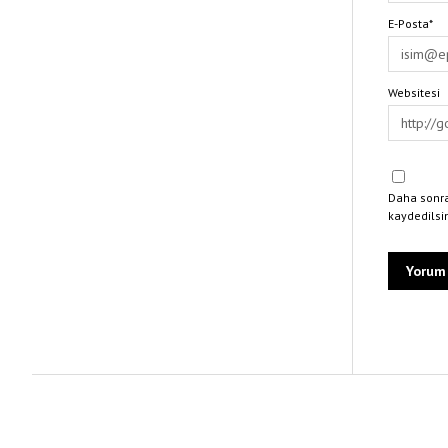
E-Posta*
Websitesi
Daha sonra
kaydedilsi