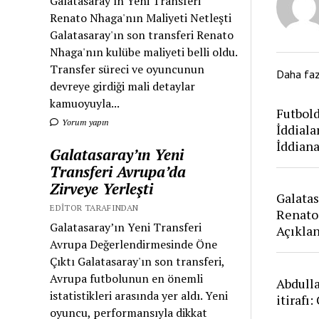
Galatasaray'ın Yeni Transferi
Renato Nhaga'nın Maliyeti Netleşti
Galatasaray'ın son transferi Renato
Nhaga'nın kulübe maliyeti belli oldu.
Transfer süreci ve oyuncunun
Daha fa
devreye girdiği mali detaylar
kamuoyuyla...
Futbold
Yorum yapın
İddiala
İddian
Galatasaray’ın Yeni
Transferi Avrupa’da
Zirveye Yerleşti
Galatas
EDITOR TARAFINDAN
Renato
Galatasaray’ın Yeni Transferi
Açıkla
Avrupa Değerlendirmesinde Öne
Çıktı Galatasaray'ın son transferi,
Avrupa futbolunun en önemli
Abdull
istatistikleri arasında yer aldı. Yeni
itirafı
oyuncu, performansıyla dikkat