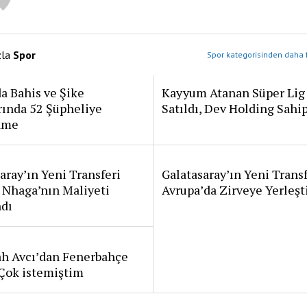
zla
Spor
Spor kategorisinden daha f
a Bahis ve Şike
Kayyum Atanan Süper Lig
rında 52 Şüpheliye
Satıldı, Dev Holding Sahi
ame
aray’ın Yeni Transferi
Galatasaray’ın Yeni Transf
 Nhaga’nın Maliyeti
Avrupa’da Zirveye Yerleşt
ndı
ah Avcı’dan Fenerbahçe
: Çok istemiştim