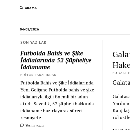
ARAMA
04/08/2026
SON YAZILAR
Gala
Futbolda Bahis ve Şike
İddialarında 52 Şüpheliye
Hake
İddianame
BU YAZI 1
EDITOR TARAFINDAN
Galat
Futbolda Bahis ve Şike İddialarında
Yeni Gelişme Futbolda bahis ve şike
Galatasa
iddialarıyla ilgili önemli bir adım
Yardımc
atıldı. Savcılık, 52 şüpheli hakkında
Karşılaş
iddianame hazırlayarak süreci
rol üstl
resmiyete...
Yorum yapın