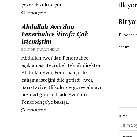
İlk yo
çekerek kulüp için...
Yorum yapın
Bir ya
Abdullah Avcı’dan
Fenerbahçe itirafı: Çok
E-posta a
istemiştim
Yorum
EDITOR TARAFINDAN
Abdullah Avcı'dan Fenerbahçe
açıklaması Tecrübeli teknik direktör
Abdullah Avcı, Fenerbahçe ile
çalışma isteğini dile getirdi. Avcı,
Sarı-Lacivertli kulüpte görev almayı
arzuladığını açıkladı. Avcı'nın
Fenerbahçe'ye bakışı...
Yorum yapın
İsim*
E-Posta*