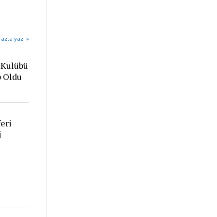
azla yazı »
 Kulübü
p Oldu
eri
i