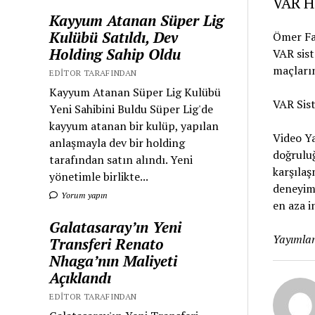
VAR H
Kayyum Atanan Süper Lig
Kulübü Satıldı, Dev
Ömer Far
Holding Sahip Oldu
VAR sist
maçların
EDITOR TARAFINDAN
Kayyum Atanan Süper Lig Kulübü
VAR Sis
Yeni Sahibini Buldu Süper Lig'de
kayyum atanan bir kulüp, yapılan
Video Y
anlaşmayla dev bir holding
doğruluğ
tarafından satın alındı. Yeni
karşılaş
yönetimle birlikte...
deneyiml
Yorum yapın
en aza i
Galatasaray’ın Yeni
Yayımlan
Transferi Renato
Nhaga’nın Maliyeti
Açıklandı
EDITOR TARAFINDAN