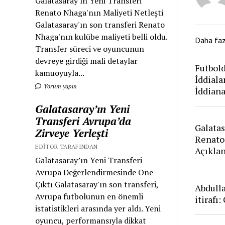
Galatasaray'ın Yeni Transferi
Renato Nhaga'nın Maliyeti Netleşti
Galatasaray'ın son transferi Renato
Nhaga'nın kulübe maliyeti belli oldu.
Daha fa
Transfer süreci ve oyuncunun
devreye girdiği mali detaylar
Futbold
kamuoyuyla...
İddiala
Yorum yapın
İddian
Galatasaray’ın Yeni
Transferi Avrupa’da
Galatas
Zirveye Yerleşti
Renato
EDITOR TARAFINDAN
Açıkla
Galatasaray’ın Yeni Transferi
Avrupa Değerlendirmesinde Öne
Çıktı Galatasaray'ın son transferi,
Abdull
Avrupa futbolunun en önemli
itirafı
istatistikleri arasında yer aldı. Yeni
oyuncu, performansıyla dikkat