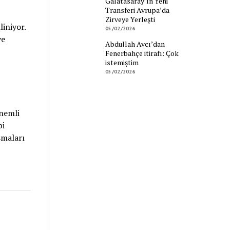
Galatasaray’ın Yeni
Transferi Avrupa’da
Zirveye Yerleşti
iniyor.
05/02/2026
ve
Abdullah Avcı’dan
Fenerbahçe itirafı: Çok
istemiştim
05/02/2026
önemli
bi
şmaları