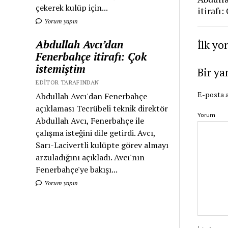
çekerek kulüp için...
itirafı
Yorum yapın
Abdullah Avcı’dan
İlk yo
Fenerbahçe itirafı: Çok
istemiştim
Bir ya
EDITOR TARAFINDAN
E-posta a
Abdullah Avcı'dan Fenerbahçe
açıklaması Tecrübeli teknik direktör
Yorum
Abdullah Avcı, Fenerbahçe ile
çalışma isteğini dile getirdi. Avcı,
Sarı-Lacivertli kulüpte görev almayı
arzuladığını açıkladı. Avcı'nın
Fenerbahçe'ye bakışı...
Yorum yapın