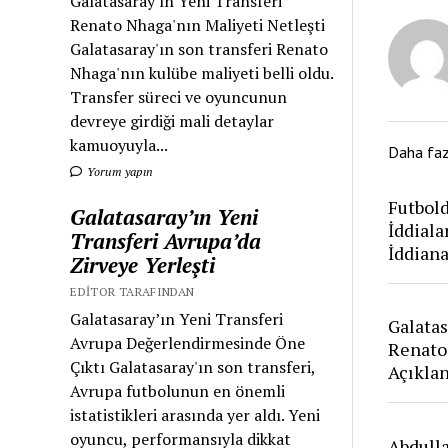
Galatasaray'ın Yeni Transferi
Renato Nhaga'nın Maliyeti Netleşti
Galatasaray'ın son transferi Renato
Nhaga'nın kulübe maliyeti belli oldu.
Transfer süreci ve oyuncunun
devreye girdiği mali detaylar
kamuoyuyla...
Daha fa
Yorum yapın
Futbold
Galatasaray’ın Yeni
İddiala
Transferi Avrupa’da
İddian
Zirveye Yerleşti
EDITOR TARAFINDAN
Galatasaray’ın Yeni Transferi
Galatas
Avrupa Değerlendirmesinde Öne
Renato
Çıktı Galatasaray'ın son transferi,
Açıkla
Avrupa futbolunun en önemli
istatistikleri arasında yer aldı. Yeni
oyuncu, performansıyla dikkat
Abdull