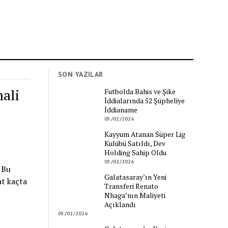
SON YAZILAR
ali
Futbolda Bahis ve Şike
İddialarında 52 Şüpheliye
İddianame
05/02/2026
Kayyum Atanan Süper Lig
Kulübü Satıldı, Dev
Holding Sahip Oldu
05/02/2026
 Bu
Galatasaray’ın Yeni
at kaçta
Transferi Renato
Nhaga’nın Maliyeti
Açıklandı
05/02/2026