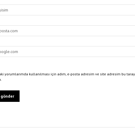
ki yorumlarımda kullanılması için adım, e-posta adresim ve site adresim bu taray
n.