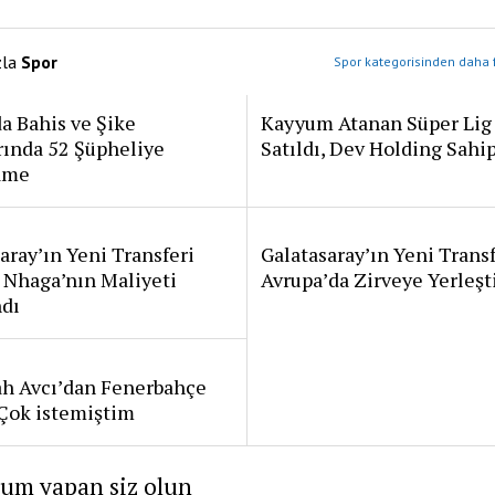
zla
Spor
Spor kategorisinden daha f
a Bahis ve Şike
Kayyum Atanan Süper Lig
rında 52 Şüpheliye
Satıldı, Dev Holding Sahi
ame
aray’ın Yeni Transferi
Galatasaray’ın Yeni Transf
 Nhaga’nın Maliyeti
Avrupa’da Zirveye Yerleşt
ndı
ah Avcı’dan Fenerbahçe
: Çok istemiştim
rum yapan siz olun