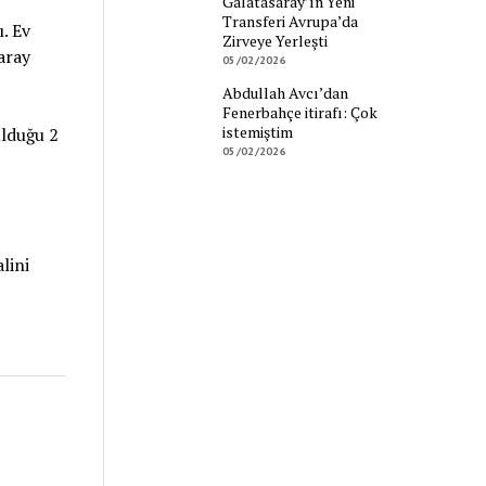
Galatasaray’ın Yeni
Transferi Avrupa’da
. Ev
Zirveye Yerleşti
aray
05/02/2026
Abdullah Avcı’dan
Fenerbahçe itirafı: Çok
istemiştim
ulduğu 2
05/02/2026
lini