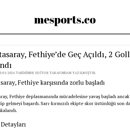
mesports.co
tasaray, Fethiye’de Geç Açıldı, 2 Gol
ndı
3/01/2026 TARIHINDE EDITOR TARAFINDAN YAZILMIŞTIR.
saray, Fethiye karşısında zorlu başladı
aray, Fethiye deplasmanında mücadelesine yavaş başladı ancak
lip gelmeyi başardı. Sarı-kırmızılı ekipte skor üstünlüğü son d
kalandı.
Detayları