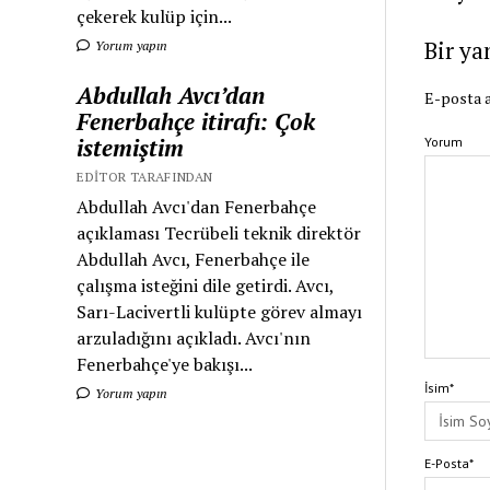
çekerek kulüp için...
Bir ya
Yorum yapın
Abdullah Avcı’dan
E-posta a
Fenerbahçe itirafı: Çok
istemiştim
Yorum
EDITOR TARAFINDAN
Abdullah Avcı'dan Fenerbahçe
açıklaması Tecrübeli teknik direktör
Abdullah Avcı, Fenerbahçe ile
çalışma isteğini dile getirdi. Avcı,
Sarı-Lacivertli kulüpte görev almayı
arzuladığını açıkladı. Avcı'nın
Fenerbahçe'ye bakışı...
İsim*
Yorum yapın
E-Posta*