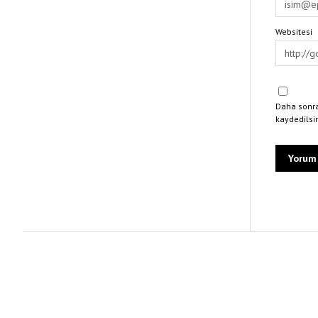
Websitesi
Daha sonra
kaydedilsi