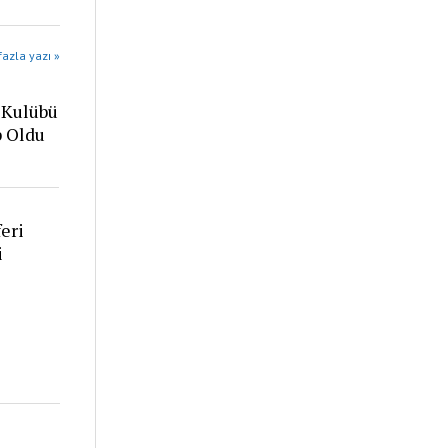
azla yazı »
 Kulübü
p Oldu
eri
i