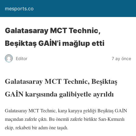
mesports.co
Galatasaray MCT Technic,
Beşiktaş GAİN’i mağlup etti
Editor
7 ay önce
Galatasaray MCT Technic, Beşiktaş
GAİN karşısında galibiyetle ayrıldı
Galatasaray MCT Technic, karşı karşıya geldiği Beşiktaş GAİN
maçından zaferle çıktı. Bu önemli zaferle birlikte Sarı-Kırmızılı
ekip, rekabeti bir adım öne taşıdı.