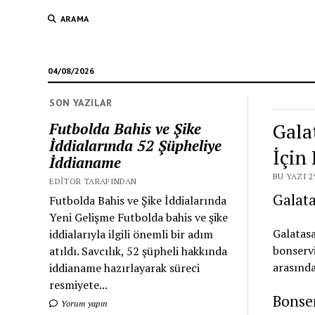
ARAMA
04/08/2026
SON YAZILAR
Gala
Futbolda Bahis ve Şike
İddialarında 52 Şüpheliye
İçin 
İddianame
BU YAZI 2
EDITOR TARAFINDAN
Galata
Futbolda Bahis ve Şike İddialarında
Yeni Gelişme Futbolda bahis ve şike
Galatasa
iddialarıyla ilgili önemli bir adım
bonservi
atıldı. Savcılık, 52 şüpheli hakkında
arasınd
iddianame hazırlayarak süreci
resmiyete...
Bonse
Yorum yapın