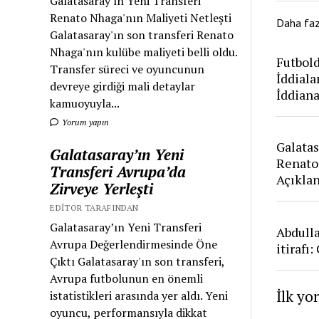
Galatasaray'ın Yeni Transferi
Renato Nhaga'nın Maliyeti Netleşti
Daha fa
Galatasaray'ın son transferi Renato
Nhaga'nın kulübe maliyeti belli oldu.
Futbold
Transfer süreci ve oyuncunun
İddiala
devreye girdiği mali detaylar
İddian
kamuoyuyla...
Yorum yapın
Galatas
Galatasaray’ın Yeni
Renato
Transferi Avrupa’da
Açıkla
Zirveye Yerleşti
EDITOR TARAFINDAN
Galatasaray’ın Yeni Transferi
Abdull
Avrupa Değerlendirmesinde Öne
itirafı
Çıktı Galatasaray'ın son transferi,
Avrupa futbolunun en önemli
İlk yo
istatistikleri arasında yer aldı. Yeni
oyuncu, performansıyla dikkat