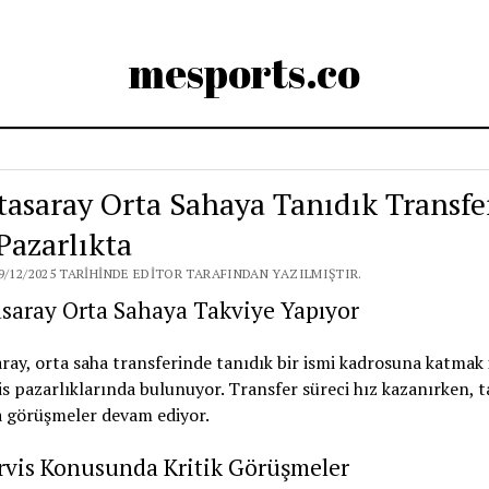
mesports.co
tasaray Orta Sahaya Tanıdık Transfe
Pazarlıkta
9/12/2025 TARIHINDE EDITOR TARAFINDAN YAZILMIŞTIR.
saray Orta Sahaya Takviye Yapıyor
ray, orta saha transferinde tanıdık bir ismi kadrosuna katmak 
s pazarlıklarında bulunuyor. Transfer süreci hız kazanırken, t
a görüşmeler devam ediyor.
rvis Konusunda Kritik Görüşmeler