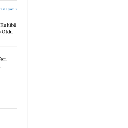
azla yazı »
 Kulübü
p Oldu
eri
i