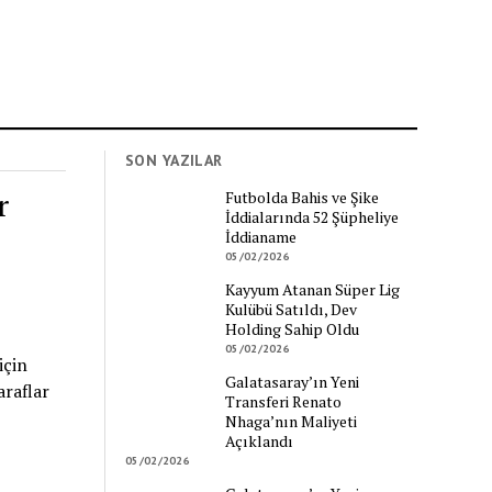
SON YAZILAR
r
Futbolda Bahis ve Şike
İddialarında 52 Şüpheliye
İddianame
05/02/2026
Kayyum Atanan Süper Lig
Kulübü Satıldı, Dev
Holding Sahip Oldu
05/02/2026
için
Galatasaray’ın Yeni
araflar
Transferi Renato
Nhaga’nın Maliyeti
Açıklandı
05/02/2026