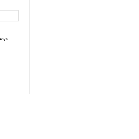
ıcıya