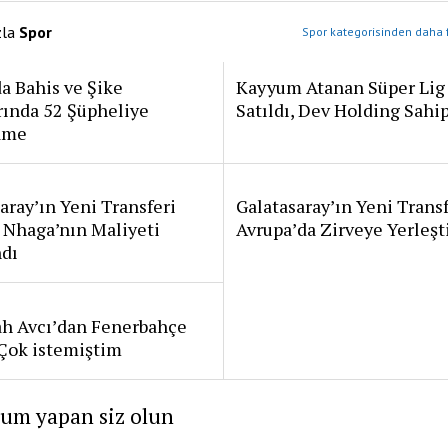
zla
Spor
Spor kategorisinden daha f
a Bahis ve Şike
Kayyum Atanan Süper Lig
rında 52 Şüpheliye
Satıldı, Dev Holding Sahi
ame
aray’ın Yeni Transferi
Galatasaray’ın Yeni Transf
 Nhaga’nın Maliyeti
Avrupa’da Zirveye Yerleşt
ndı
ah Avcı’dan Fenerbahçe
: Çok istemiştim
rum yapan siz olun