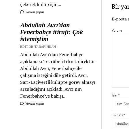
çekerek kulüp için...
Bir ya
Yorum yapın
E-posta a
Abdullah Avcı’dan
Fenerbahçe itirafı: Çok
Yorum
istemiştim
EDITOR TARAFINDAN
Abdullah Avcı'dan Fenerbahçe
açıklaması Tecrübeli teknik direktör
Abdullah Avcı, Fenerbahçe ile
çalışma isteğini dile getirdi. Avcı,
Sarı-Lacivertli kulüpte görev almayı
arzuladığını açıkladı. Avcı'nın
Fenerbahçe'ye bakışı...
İsim*
Yorum yapın
E-Posta*