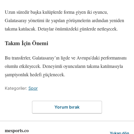
Uzun süredir başka kulüplerde forma giyen iki oyuncu,
Galatasaray yönetimi ile yapılan görüşmelerin ardından yeniden
takıma katılacak. Detaylar önümüzdeki günlerde netleşecek.
Takım İçin Önemi
Bu transferler, Galatasaray’ın ligde ve Avrupa’daki performansını
olumlu etkileyecek. Deneyimli oyuncuların takıma katılmasıyla
şampiyonluk hedefi güçlenecek.
Kategoriler:
Spor
Yorum bırak
mesports.co
Yukarı dön