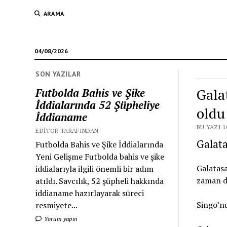
ARAMA
04/08/2026
SON YAZILAR
Gala
Futbolda Bahis ve Şike
İddialarında 52 Şüpheliye
oldu
İddianame
BU YAZI 1
EDITOR TARAFINDAN
Galat
Futbolda Bahis ve Şike İddialarında
Yeni Gelişme Futbolda bahis ve şike
Galatasa
iddialarıyla ilgili önemli bir adım
zaman dö
atıldı. Savcılık, 52 şüpheli hakkında
iddianame hazırlayarak süreci
Singo’nu
resmiyete...
Yorum yapın