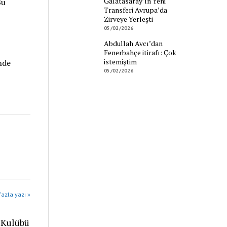
Galatasaray’ın Yeni
Bu
Transferi Avrupa’da
Zirveye Yerleşti
05/02/2026
Abdullah Avcı’dan
Fenerbahçe itirafı: Çok
istemiştim
nde
05/02/2026
azla yazı »
 Kulübü