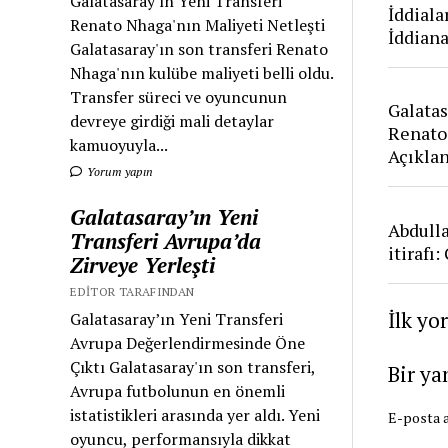
Galatasaray'ın Yeni Transferi
İddiala
Renato Nhaga'nın Maliyeti Netleşti
İddian
Galatasaray'ın son transferi Renato
Nhaga'nın kulübe maliyeti belli oldu.
Transfer süreci ve oyuncunun
Galatas
devreye girdiği mali detaylar
Renato
kamuoyuyla...
Açıkla
Yorum yapın
Galatasaray’ın Yeni
Abdull
Transferi Avrupa’da
itirafı
Zirveye Yerleşti
EDITOR TARAFINDAN
İlk yo
Galatasaray’ın Yeni Transferi
Avrupa Değerlendirmesinde Öne
Çıktı Galatasaray'ın son transferi,
Bir ya
Avrupa futbolunun en önemli
istatistikleri arasında yer aldı. Yeni
E-posta a
oyuncu, performansıyla dikkat