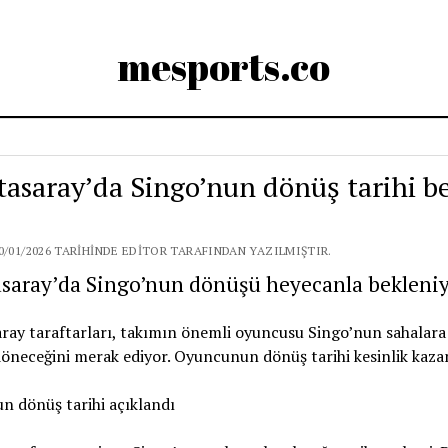
mesports.co
tasaray’da Singo’nun dönüş tarihi be
0/01/2026 TARIHINDE EDITOR TARAFINDAN YAZILMIŞTIR.
asaray’da Singo’nun dönüşü heyecanla bekleni
ray taraftarları, takımın önemli oyuncusu Singo’nun sahalara
neceğini merak ediyor. Oyuncunun dönüş tarihi kesinlik kaza
n dönüş tarihi açıklandı