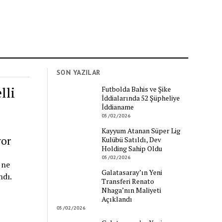
SON YAZILAR
lli
Futbolda Bahis ve Şike
İddialarında 52 Şüpheliye
İddianame
05/02/2026
Kayyum Atanan Süper Lig
yor
Kulübü Satıldı, Dev
Holding Sahip Oldu
05/02/2026
 ne
Galatasaray’ın Yeni
ndı.
Transferi Renato
Nhaga’nın Maliyeti
Açıklandı
05/02/2026