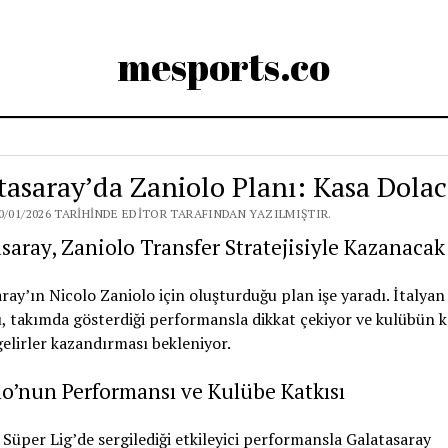
mesports.co
tasaray’da Zaniolo Planı: Kasa Dola
0/01/2026 TARIHINDE EDITOR TARAFINDAN YAZILMIŞTIR.
saray, Zaniolo Transfer Stratejisiyle Kazanacak
ray’ın Nicolo Zaniolo için oluşturduğu plan işe yaradı. İtalyan
, takımda gösterdiği performansla dikkat çekiyor ve kulübün k
elirler kazandırması bekleniyor.
o’nun Performansı ve Kulübe Katkısı
 Süper Lig’de sergilediği etkileyici performansla Galatasaray