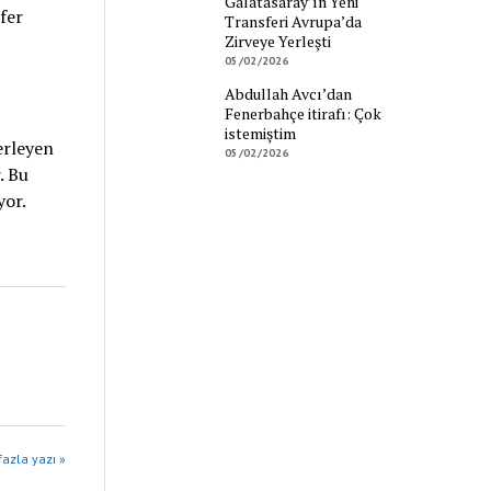
Galatasaray’ın Yeni
fer
Transferi Avrupa’da
Zirveye Yerleşti
05/02/2026
Abdullah Avcı’dan
Fenerbahçe itirafı: Çok
istemiştim
erleyen
05/02/2026
. Bu
yor.
azla yazı »