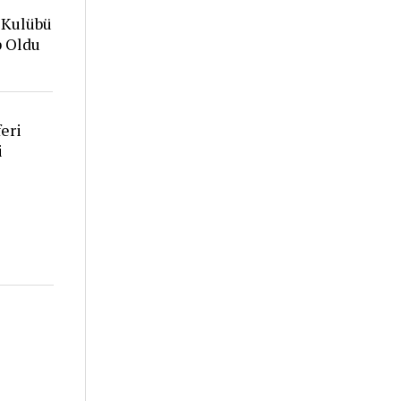
 Kulübü
p Oldu
eri
i