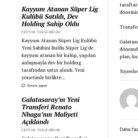
taraftar
Kayyum Atanan Süper Lig
dönemind
Kulübü Satıldı, Dev
Holding Sahip Oldu
Transfer
EDITOR TARAFINDAN
Kayyum Atanan Süper Lig Kulübü
Galatasa
Yeni Sahibini Buldu Süper Lig'de
dönemde 
kayyum atanan bir kulüp, yapılan
plan, ku
anlaşmayla dev bir holding
tarafından satın alındı. Yeni
Yayımlan
yönetimle birlikte...
Yorum yapın
Galatasaray’ın Yeni
Transferi Renato
Nhaga’nın Maliyeti
Açıklandı
Daha fa
EDITOR TARAFINDAN