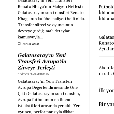
Galatasaray'ın Yeni Transferi
Futbold
Renato Nhaga'nın Maliyeti Netleşti
İddiala
Galatasaray'ın son transferi Renato
İddian
Nhaga'nın kulübe maliyeti belli oldu.
Transfer süreci ve oyuncunun
devreye girdiği mali detaylar
Galatas
kamuoyuyla...
Renato
Yorum yapın
Açıkla
Galatasaray’ın Yeni
Transferi Avrupa’da
Zirveye Yerleşti
Abdull
itirafı
EDITOR TARAFINDAN
Galatasaray’ın Yeni Transferi
Avrupa Değerlendirmesinde Öne
İlk yo
Çıktı Galatasaray'ın son transferi,
Avrupa futbolunun en önemli
Bir ya
istatistikleri arasında yer aldı. Yeni
oyuncu, performansıyla dikkat