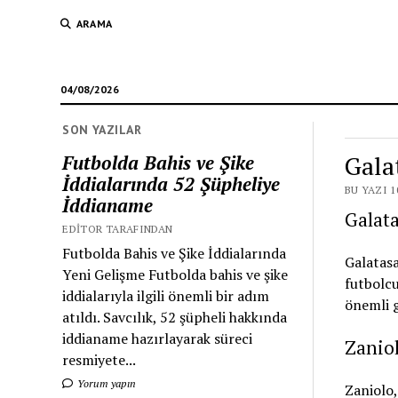
ARAMA
04/08/2026
SON YAZILAR
Gala
Futbolda Bahis ve Şike
İddialarında 52 Şüpheliye
BU YAZI 1
İddianame
Galata
EDITOR TARAFINDAN
Futbolda Bahis ve Şike İddialarında
Galatasa
Yeni Gelişme Futbolda bahis ve şike
futbolcu
iddialarıyla ilgili önemli bir adım
önemli g
atıldı. Savcılık, 52 şüpheli hakkında
iddianame hazırlayarak süreci
Zaniol
resmiyete...
Yorum yapın
Zaniolo,