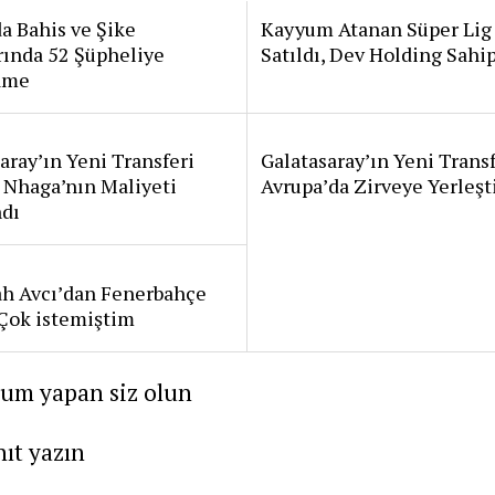
a Bahis ve Şike
Kayyum Atanan Süper Lig
rında 52 Şüpheliye
Satıldı, Dev Holding Sahi
ame
aray’ın Yeni Transferi
Galatasaray’ın Yeni Transf
 Nhaga’nın Maliyeti
Avrupa’da Zirveye Yerleşt
ndı
ah Avcı’dan Fenerbahçe
: Çok istemiştim
rum yapan siz olun
nıt yazın