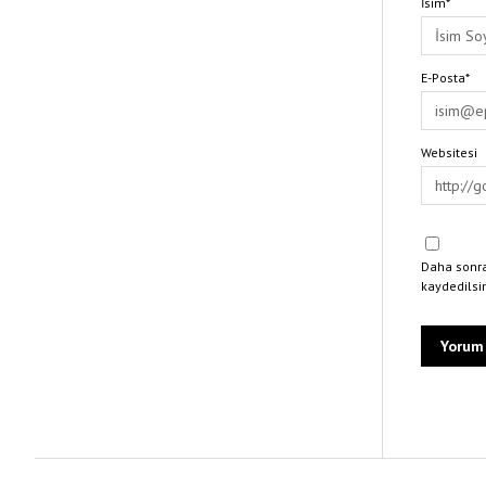
İsim*
E-Posta*
Websitesi
Daha sonra
kaydedilsi