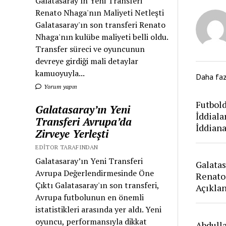
Galatasaray'ın Yeni Transferi
Renato Nhaga'nın Maliyeti Netleşti
Galatasaray'ın son transferi Renato
Nhaga'nın kulübe maliyeti belli oldu.
Transfer süreci ve oyuncunun
devreye girdiği mali detaylar
kamuoyuyla...
Daha fa
Yorum yapın
Futbold
Galatasaray’ın Yeni
İddiala
Transferi Avrupa’da
İddian
Zirveye Yerleşti
EDITOR TARAFINDAN
Galatasaray’ın Yeni Transferi
Galatas
Avrupa Değerlendirmesinde Öne
Renato
Çıktı Galatasaray'ın son transferi,
Açıkla
Avrupa futbolunun en önemli
istatistikleri arasında yer aldı. Yeni
oyuncu, performansıyla dikkat
Abdull