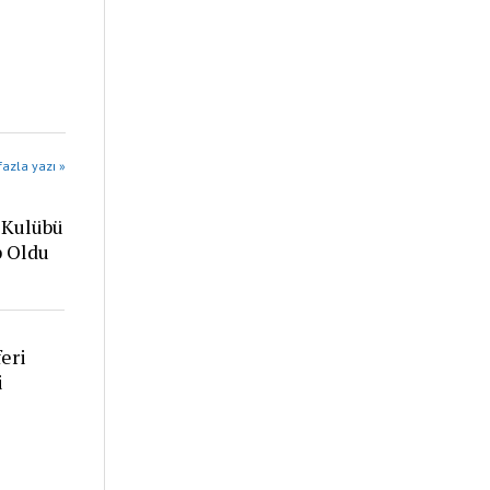
azla yazı »
 Kulübü
p Oldu
eri
i