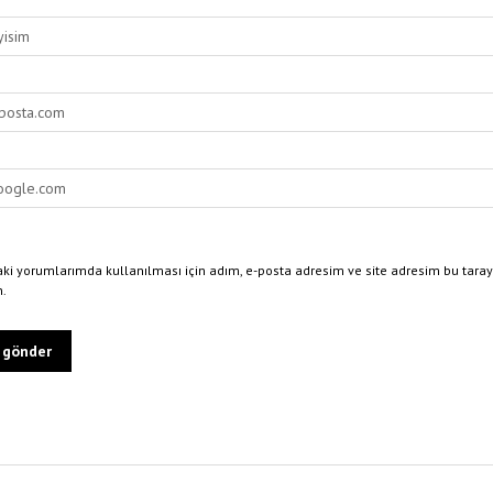
ki yorumlarımda kullanılması için adım, e-posta adresim ve site adresim bu taray
n.