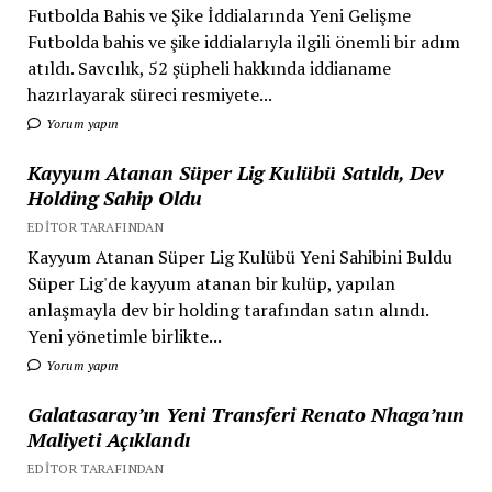
Futbolda Bahis ve Şike İddialarında Yeni Gelişme
Futbolda bahis ve şike iddialarıyla ilgili önemli bir adım
atıldı. Savcılık, 52 şüpheli hakkında iddianame
hazırlayarak süreci resmiyete...
Yorum yapın
Kayyum Atanan Süper Lig Kulübü Satıldı, Dev
Holding Sahip Oldu
EDITOR TARAFINDAN
Kayyum Atanan Süper Lig Kulübü Yeni Sahibini Buldu
Süper Lig'de kayyum atanan bir kulüp, yapılan
anlaşmayla dev bir holding tarafından satın alındı.
Yeni yönetimle birlikte...
Yorum yapın
Galatasaray’ın Yeni Transferi Renato Nhaga’nın
Maliyeti Açıklandı
EDITOR TARAFINDAN