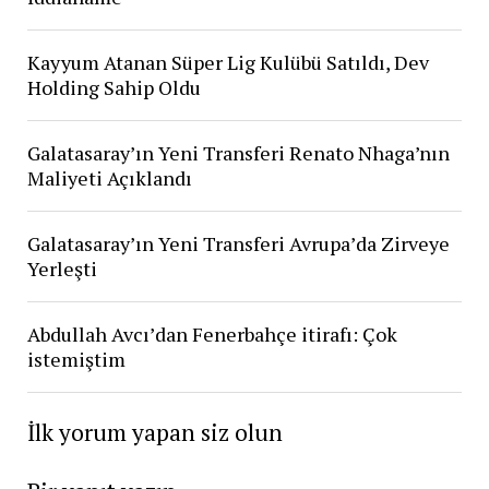
Kayyum Atanan Süper Lig Kulübü Satıldı, Dev
Holding Sahip Oldu
Galatasaray’ın Yeni Transferi Renato Nhaga’nın
Maliyeti Açıklandı
Galatasaray’ın Yeni Transferi Avrupa’da Zirveye
Yerleşti
Abdullah Avcı’dan Fenerbahçe itirafı: Çok
istemiştim
İlk yorum yapan siz olun