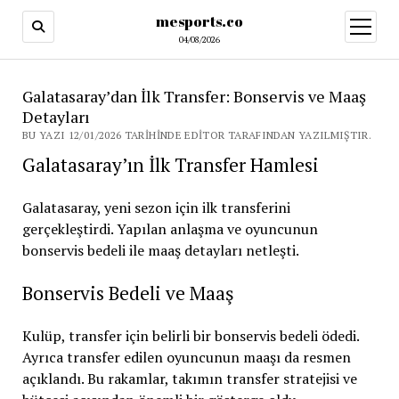
mesports.co
menüy
aç
04/08/2026
Galatasaray’dan İlk Transfer: Bonservis ve Maaş
Detayları
BU YAZI 12/01/2026 TARIHINDE EDITOR TARAFINDAN YAZILMIŞTIR.
Galatasaray’ın İlk Transfer Hamlesi
Galatasaray, yeni sezon için ilk transferini
gerçekleştirdi. Yapılan anlaşma ve oyuncunun
bonservis bedeli ile maaş detayları netleşti.
Bonservis Bedeli ve Maaş
Kulüp, transfer için belirli bir bonservis bedeli ödedi.
Ayrıca transfer edilen oyuncunun maaşı da resmen
açıklandı. Bu rakamlar, takımın transfer stratejisi ve