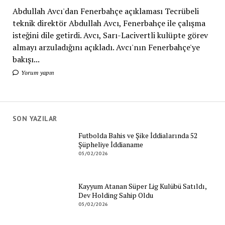
Abdullah Avcı'dan Fenerbahçe açıklaması Tecrübeli
teknik direktör Abdullah Avcı, Fenerbahçe ile çalışma
isteğini dile getirdi. Avcı, Sarı-Lacivertli kulüpte görev
almayı arzuladığını açıkladı. Avcı'nın Fenerbahçe'ye
bakışı...
Yorum yapın
SON YAZILAR
Futbolda Bahis ve Şike İddialarında 52
Şüpheliye İddianame
05/02/2026
Kayyum Atanan Süper Lig Kulübü Satıldı,
Dev Holding Sahip Oldu
05/02/2026