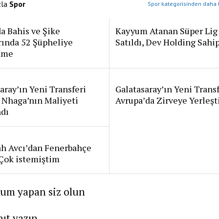
zla
Spor
Spor kategorisinden daha f
a Bahis ve Şike
Kayyum Atanan Süper Lig
rında 52 Şüpheliye
Satıldı, Dev Holding Sahi
ame
aray’ın Yeni Transferi
Galatasaray’ın Yeni Transf
 Nhaga’nın Maliyeti
Avrupa’da Zirveye Yerleşt
ndı
ah Avcı’dan Fenerbahçe
: Çok istemiştim
rum yapan siz olun
nıt yazın