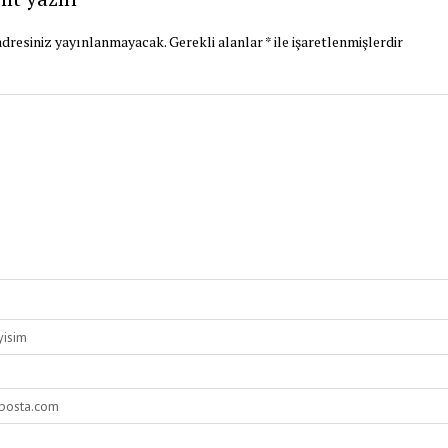
dresiniz yayınlanmayacak.
Gerekli alanlar
*
ile işaretlenmişlerdir