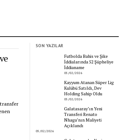
SON YAZILAR
 ve
Futbolda Bahis ve Şike
İddialarında 52 Şüpheliye
İddianame
05/02/2026
Kayyum Atanan Süper Lig
Kulübü Satıldı, Dev
Holding Sahip Oldu
05/02/2026
 transfer
Galatasaray’ın Yeni
lenen
Transferi Renato
Nhaga’nın Maliyeti
Açıklandı
05/02/2026