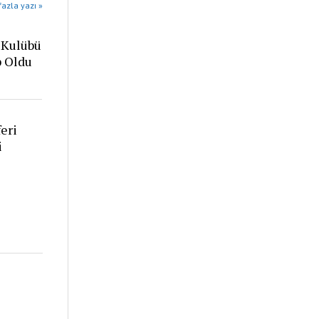
azla yazı »
 Kulübü
p Oldu
eri
i