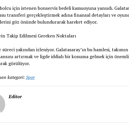
utbolcu için istenen bonservis bedeli kamuoyuna yansıdı. Galata
su transferi gerçekleştirmek adına finansal detayları ve oyun
lerini göz önünde bulundurarak hareket ediyor.
in Takip Edilmesi Gereken Noktaları
 süreci yakından izleniyor. Galatasaray’ın bu hamlesi, takımın
nsını artırmak ve ligde iddialı bir konuma gelmek için önemli
rak görülüyor.
an kategori:
Spor
Editor