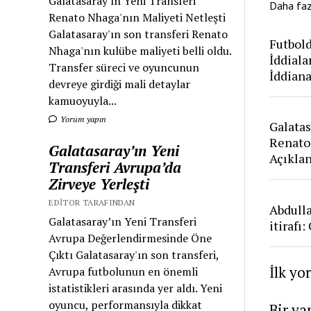
Galatasaray'ın Yeni Transferi
Daha fa
Renato Nhaga'nın Maliyeti Netleşti
Galatasaray'ın son transferi Renato
Futbold
Nhaga'nın kulübe maliyeti belli oldu.
İddiala
Transfer süreci ve oyuncunun
İddian
devreye girdiği mali detaylar
kamuoyuyla...
Yorum yapın
Galatas
Renato
Galatasaray’ın Yeni
Açıkla
Transferi Avrupa’da
Zirveye Yerleşti
EDITOR TARAFINDAN
Abdull
Galatasaray’ın Yeni Transferi
itirafı
Avrupa Değerlendirmesinde Öne
Çıktı Galatasaray'ın son transferi,
İlk yo
Avrupa futbolunun en önemli
istatistikleri arasında yer aldı. Yeni
oyuncu, performansıyla dikkat
Bir ya