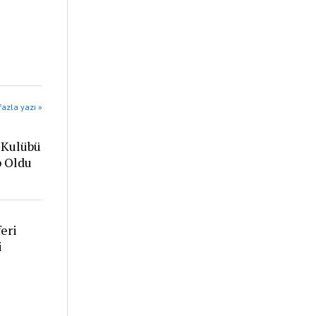
azla yazı »
 Kulübü
p Oldu
eri
i