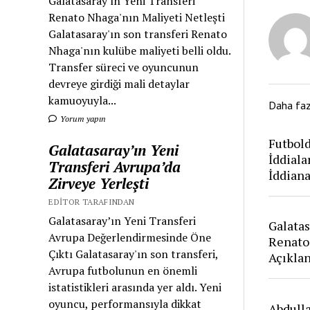
Galatasaray'ın Yeni Transferi
Renato Nhaga'nın Maliyeti Netleşti
Galatasaray'ın son transferi Renato
Nhaga'nın kulübe maliyeti belli oldu.
Transfer süreci ve oyuncunun
devreye girdiği mali detaylar
kamuoyuyla...
Daha fa
Yorum yapın
Futbold
Galatasaray’ın Yeni
İddiala
Transferi Avrupa’da
İddian
Zirveye Yerleşti
EDITOR TARAFINDAN
Galatasaray’ın Yeni Transferi
Galatas
Avrupa Değerlendirmesinde Öne
Renato
Çıktı Galatasaray'ın son transferi,
Açıkla
Avrupa futbolunun en önemli
istatistikleri arasında yer aldı. Yeni
oyuncu, performansıyla dikkat
Abdull