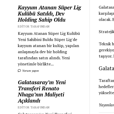
Kayyum Atanan Süper Lig
Galatasa
Kulübü Satıldı, Dev
karşılaş
Holding Sahip Oldu
olacak. 
EDITOR TARAFINDAN
Strateji
Kayyum Atanan Süper Lig Kulübü
Yeni Sahibini Buldu Süper Lig'de
Teknik h
kayyum atanan bir kulüp, yapılan
gerekiyo
anlaşmayla dev bir holding
taşıyor.
tarafından satın alındı. Yeni
yönetimle birlikte...
Galata
Yorum yapın
Taraftar
Galatasaray’ın Yeni
hedefler
Transferi Renato
yükselte
Nhaga’nın Maliyeti
Açıklandı
Yayımlan
EDITOR TARAFINDAN