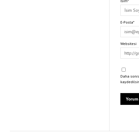
İsim*
E-Posta*
Websitesi
Daha sonra
kaydedilsi