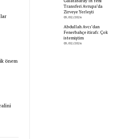
Galatasaray’ın Yeni
Transferi Avrupa’da
Zirveye Yerleşti
lar
05/02/2026
Abdullah Avcı’dan
Fenerbahçe itirafı: Çok
istemiştim
05/02/2026
tik önem
alini