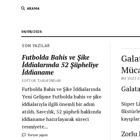
ARAMA
04/08/2026
SON YAZILAR
Gala
Futbolda Bahis ve Şike
İddialarında 52 Şüpheliye
Müca
İddianame
BU YAZI 2
EDITOR TARAFINDAN
Galata
Futbolda Bahis ve Şike İddialarında
Yeni Gelişme Futbolda bahis ve şike
Süper Li
iddialarıyla ilgili önemli bir adım
fikstürl
atıldı. Savcılık, 52 şüpheli hakkında
kayıplar
iddianame hazırlayarak süreci
resmiyete...
Zorlu 
Yorum yapın