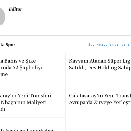
Editor
zla
Spor
Spor kategorisinden daha f
a Bahis ve Şike
Kayyum Atanan Süper Lig
rında 52 Şüpheliye
Satıldı, Dev Holding Sahi
ame
aray’ın Yeni Transferi
Galatasaray’ın Yeni Transf
 Nhaga’nın Maliyeti
Avrupa’da Zirveye Yerleşt
ndı
ah Avcı’dan Fenerbahçe