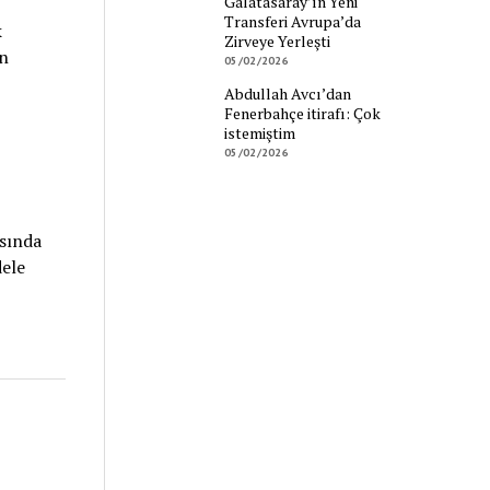
Galatasaray’ın Yeni
Transferi Avrupa’da
k
Zirveye Yerleşti
ın
05/02/2026
Abdullah Avcı’dan
Fenerbahçe itirafı: Çok
istemiştim
05/02/2026
asında
ele