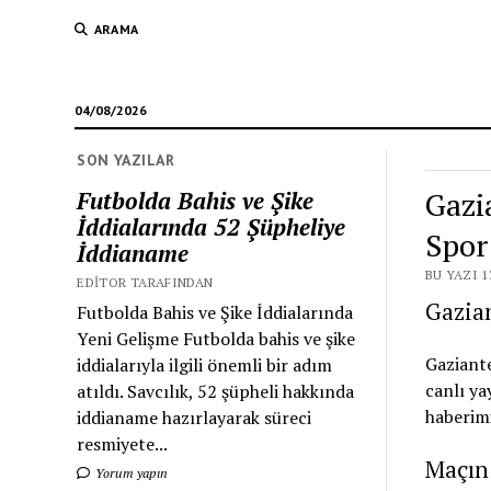
ARAMA
04/08/2026
SON YAZILAR
Gazi
Futbolda Bahis ve Şike
İddialarında 52 Şüpheliye
Spor
İddianame
BU YAZI 1
EDITOR TARAFINDAN
Gazian
Futbolda Bahis ve Şike İddialarında
Yeni Gelişme Futbolda bahis ve şike
Gaziant
iddialarıyla ilgili önemli bir adım
canlı ya
atıldı. Savcılık, 52 şüpheli hakkında
haberim
iddianame hazırlayarak süreci
resmiyete...
Maçın 
Yorum yapın