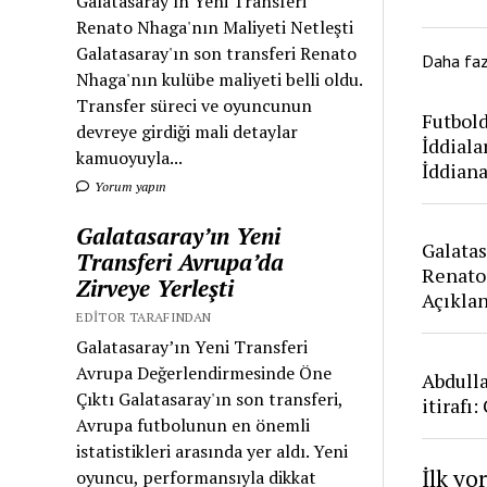
Galatasaray'ın Yeni Transferi
Renato Nhaga'nın Maliyeti Netleşti
Galatasaray'ın son transferi Renato
Daha fa
Nhaga'nın kulübe maliyeti belli oldu.
Transfer süreci ve oyuncunun
Futbold
devreye girdiği mali detaylar
İddiala
kamuoyuyla...
İddian
Yorum yapın
Galatasaray’ın Yeni
Galatas
Transferi Avrupa’da
Renato
Zirveye Yerleşti
Açıkla
EDITOR TARAFINDAN
Galatasaray’ın Yeni Transferi
Avrupa Değerlendirmesinde Öne
Abdull
Çıktı Galatasaray'ın son transferi,
itirafı
Avrupa futbolunun en önemli
istatistikleri arasında yer aldı. Yeni
İlk yo
oyuncu, performansıyla dikkat