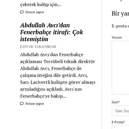
çekerek kulüp için...
Bir ya
Yorum yapın
Abdullah Avcı’dan
E-posta a
Fenerbahçe itirafı: Çok
istemiştim
Yorum
EDITOR TARAFINDAN
Abdullah Avcı'dan Fenerbahçe
açıklaması Tecrübeli teknik direktör
Abdullah Avcı, Fenerbahçe ile
çalışma isteğini dile getirdi. Avcı,
Sarı-Lacivertli kulüpte görev almayı
arzuladığını açıkladı. Avcı'nın
Fenerbahçe'ye bakışı...
İsim*
Yorum yapın
E-Posta*