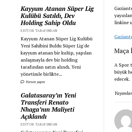
Kayyum Atanan Süper Lig
Gaziante
Kulübü Satıldı, Dev
yayınlan
Holding Sahip Oldu
linkine u
EDITOR TARAFINDAN
Gaziante
Kayyum Atanan Süper Lig Kulübü
Yeni Sahibini Buldu Süper Lig'de
Maça İ
kayyum atanan bir kulüp, yapılan
anlaşmayla dev bir holding
A Spor t
tarafından satın alındı. Yeni
büyük h
yönetimle birlikte...
edecek.
Yorum yapın
Yayımlan
Galatasaray’ın Yeni
Transferi Renato
Nhaga’nın Maliyeti
Açıklandı
EDITOR TARAFINDAN