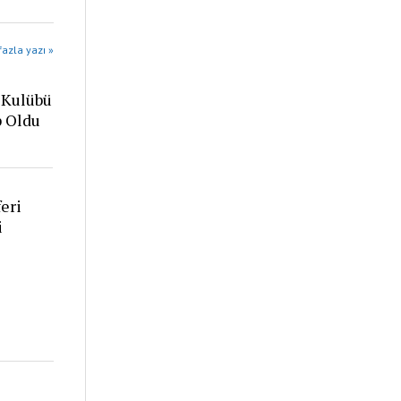
azla yazı »
 Kulübü
p Oldu
eri
i