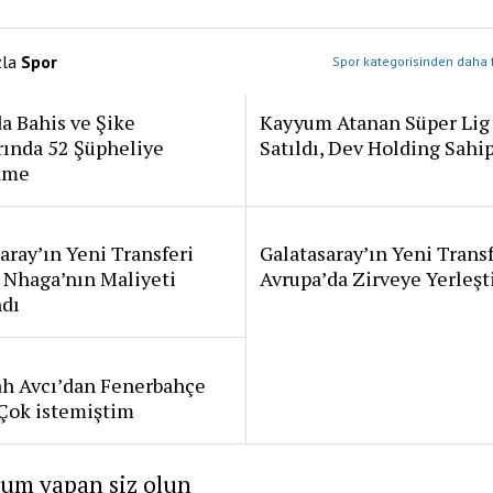
zla
Spor
Spor kategorisinden daha f
a Bahis ve Şike
Kayyum Atanan Süper Lig
rında 52 Şüpheliye
Satıldı, Dev Holding Sahi
ame
aray’ın Yeni Transferi
Galatasaray’ın Yeni Transf
 Nhaga’nın Maliyeti
Avrupa’da Zirveye Yerleşt
ndı
ah Avcı’dan Fenerbahçe
: Çok istemiştim
rum yapan siz olun