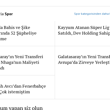
zla
Spor
Spor kategorisinden daha f
a Bahis ve Şike
Kayyum Atanan Süper Lig
rında 52 Şüpheliye
Satıldı, Dev Holding Sahi
ame
aray’ın Yeni Transferi
Galatasaray’ın Yeni Transf
 Nhaga’nın Maliyeti
Avrupa’da Zirveye Yerleşt
ndı
ah Avcı’dan Fenerbahçe
: Çok istemiştim
rum yapan siz olun