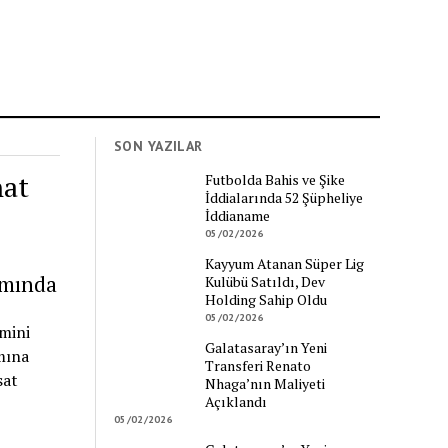
SON YAZILAR
nat
Futbolda Bahis ve Şike
İddialarında 52 Şüpheliye
İddianame
05/02/2026
Kayyum Atanan Süper Lig
ımında
Kulübü Satıldı, Dev
Holding Sahip Oldu
05/02/2026
imini
Galatasaray’ın Yeni
mına
Transferi Renato
sat
Nhaga’nın Maliyeti
Açıklandı
05/02/2026