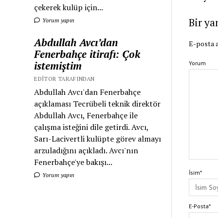
çekerek kulüp için...
Bir ya
Yorum yapın
Abdullah Avcı’dan
E-posta a
Fenerbahçe itirafı: Çok
istemiştim
Yorum
EDITOR TARAFINDAN
Abdullah Avcı'dan Fenerbahçe
açıklaması Tecrübeli teknik direktör
Abdullah Avcı, Fenerbahçe ile
çalışma isteğini dile getirdi. Avcı,
Sarı-Lacivertli kulüpte görev almayı
arzuladığını açıkladı. Avcı'nın
Fenerbahçe'ye bakışı...
İsim*
Yorum yapın
E-Posta*