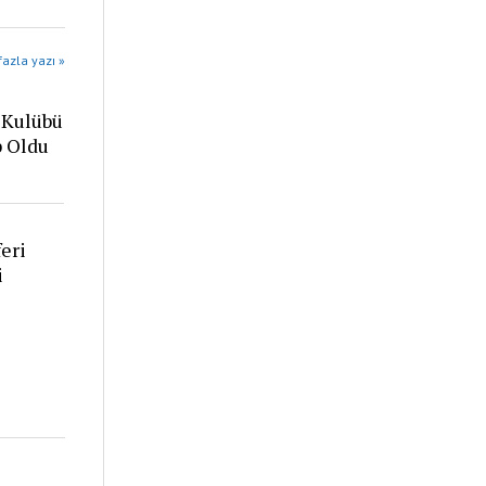
azla yazı »
 Kulübü
p Oldu
eri
i