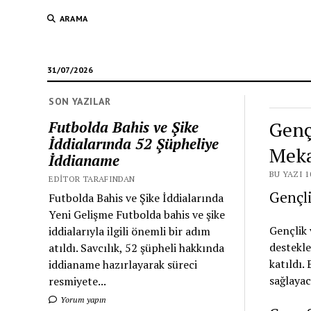
ARAMA
31/07/2026
SON YAZILAR
Genç
Futbolda Bahis ve Şike
İddialarında 52 Şüpheliye
Meka
İddianame
BU YAZI 1
EDITOR TARAFINDAN
Gençl
Futbolda Bahis ve Şike İddialarında
Yeni Gelişme Futbolda bahis ve şike
Gençlik 
iddialarıyla ilgili önemli bir adım
destekl
atıldı. Savcılık, 52 şüpheli hakkında
katıldı.
iddianame hazırlayarak süreci
sağlayac
resmiyete...
Yorum yapın