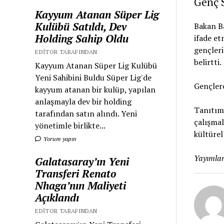
Genç 
Kayyum Atanan Süper Lig
Kulübü Satıldı, Dev
Bakan Ba
Holding Sahip Oldu
ifade et
gençleri
EDITOR TARAFINDAN
belirtti.
Kayyum Atanan Süper Lig Kulübü
Yeni Sahibini Buldu Süper Lig'de
Gençlere
kayyum atanan bir kulüp, yapılan
anlaşmayla dev bir holding
Tanıtım 
tarafından satın alındı. Yeni
çalışmal
yönetimle birlikte...
kültürel
Yorum yapın
Yayımlan
Galatasaray’ın Yeni
Transferi Renato
Nhaga’nın Maliyeti
Açıklandı
EDITOR TARAFINDAN