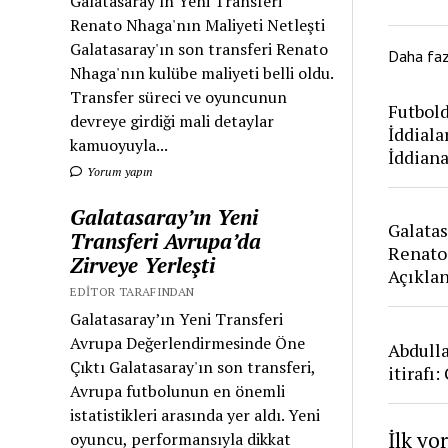
Galatasaray'ın Yeni Transferi
Renato Nhaga'nın Maliyeti Netleşti
Galatasaray'ın son transferi Renato
Daha fa
Nhaga'nın kulübe maliyeti belli oldu.
Transfer süreci ve oyuncunun
Futbold
devreye girdiği mali detaylar
İddiala
kamuoyuyla...
İddian
Yorum yapın
Galatasaray’ın Yeni
Galatas
Transferi Avrupa’da
Renato
Zirveye Yerleşti
Açıkla
EDITOR TARAFINDAN
Galatasaray’ın Yeni Transferi
Avrupa Değerlendirmesinde Öne
Abdull
Çıktı Galatasaray'ın son transferi,
itirafı
Avrupa futbolunun en önemli
istatistikleri arasında yer aldı. Yeni
İlk yo
oyuncu, performansıyla dikkat