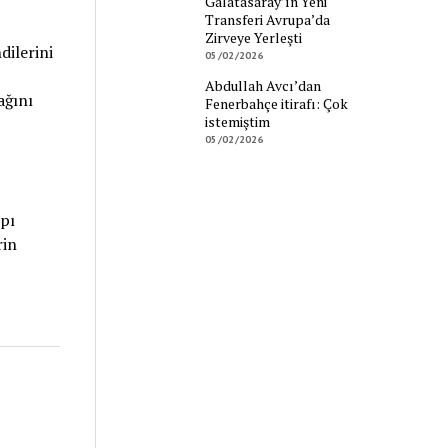
Galatasaray’ın Yeni
Transferi Avrupa’da
Zirveye Yerleşti
dilerini
05/02/2026
Abdullah Avcı’dan
ağını
Fenerbahçe itirafı: Çok
istemiştim
05/02/2026
pı
rin