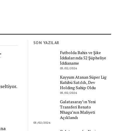
SON YAZILAR
r
Futbolda Bahis ve Şike
İddialarında 52 Şüpheliye
İddianame
05/02/2026
Kayyum Atanan Süper Lig
Kulübü Satıldı, Dev
eltiyor.
Holding Sahip Oldu
05/02/2026
Galatasaray’ın Yeni
Transferi Renato
Nhaga’nın Maliyeti
Açıklandı
05/02/2026
ına