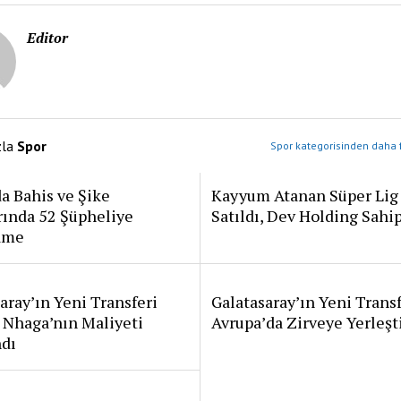
Editor
zla
Spor
Spor kategorisinden daha f
a Bahis ve Şike
Kayyum Atanan Süper Lig
rında 52 Şüpheliye
Satıldı, Dev Holding Sahi
ame
aray’ın Yeni Transferi
Galatasaray’ın Yeni Transf
 Nhaga’nın Maliyeti
Avrupa’da Zirveye Yerleşt
ndı