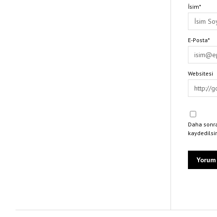
İsim*
E-Posta*
Websitesi
Daha sonra
kaydedilsi