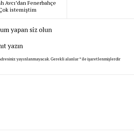
ah Avcı’dan Fenerbahçe
: Çok istemiştim
rum yapan siz olun
nıt yazın
dresiniz yayınlanmayacak.
Gerekli alanlar
*
ile işaretlenmişlerdir