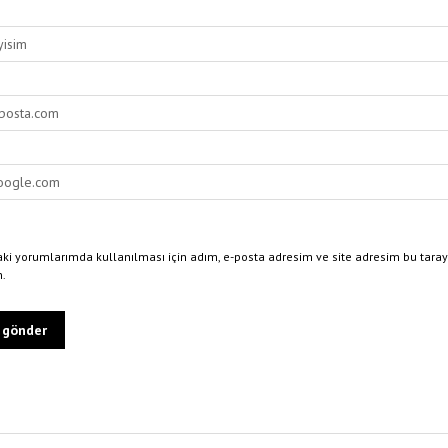
ki yorumlarımda kullanılması için adım, e-posta adresim ve site adresim bu taray
n.