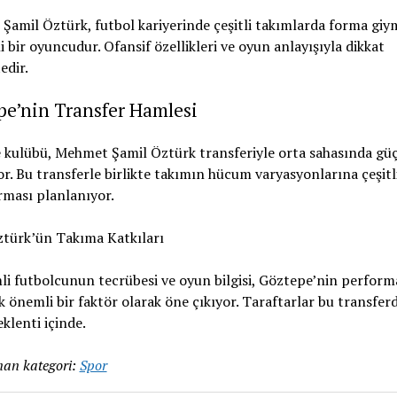
amil Öztürk, futbol kariyerinde çeşitli takımlarda forma giy
i bir oyuncudur. Ofansif özellikleri ve oyun anlayışıyla dikkat
edir.
pe’nin Transfer Hamlesi
 kulübü, Mehmet Şamil Öztürk transferiyle orta sahasında gü
or. Bu transferle birlikte takımın hücum varyasyonlarına çeşitli
rması planlanıyor.
ztürk’ün Takıma Katkıları
i futbolcunun tecrübesi ve oyun bilgisi, Göztepe’nin perform
k önemli bir faktör olarak öne çıkıyor. Taraftarlar bu transfer
klenti içinde.
an kategori:
Spor