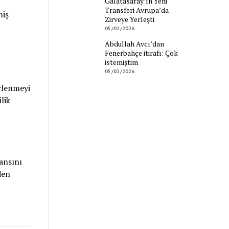
Galatasaray’ın Yeni
Transferi Avrupa’da
miş
Zirveye Yerleşti
05/02/2026
Abdullah Avcı’dan
Fenerbahçe itirafı: Çok
istemiştim
05/02/2026
çlenmeyi
lik
ansını
den