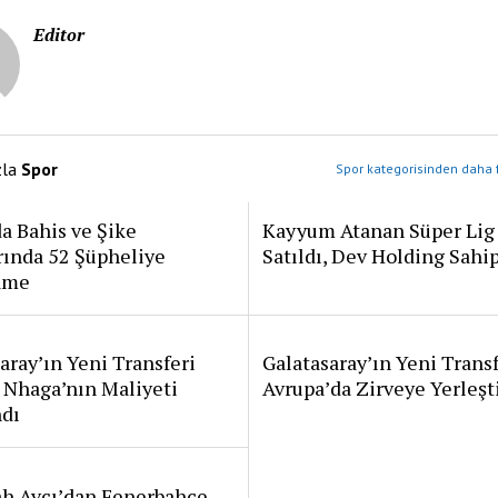
Editor
zla
Spor
Spor kategorisinden daha f
a Bahis ve Şike
Kayyum Atanan Süper Lig
rında 52 Şüpheliye
Satıldı, Dev Holding Sahi
ame
aray’ın Yeni Transferi
Galatasaray’ın Yeni Transf
 Nhaga’nın Maliyeti
Avrupa’da Zirveye Yerleşt
ndı
ah Avcı’dan Fenerbahçe