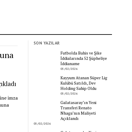
SON YAZILAR
suna
Futbolda Bahis ve Şike
İddialarında 52 Şüpheliye
İddianame
05/02/2026
Kayyum Atanan Süper Lig
ıkladı
Kulübü Satıldı, Dev
Holding Sahip Oldu
05/02/2026
ine imza
Galatasaray’ın Yeni
suna
Transferi Renato
Nhaga’nın Maliyeti
Açıklandı
05/02/2026