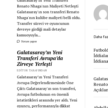
Galatasaray'ın Yeni Transferi
Renato Nhaga'nın Maliyeti Netleşti
Galatasaray'ın son transferi Renato
Nhaga'nın kulübe maliyeti belli oldu.
Transfer süreci ve oyuncunun
devreye girdiği mali detaylar
kamuoyuyla...
Daha fa
Yorum yapın
Futbold
Galatasaray’ın Yeni
İddiala
Transferi Avrupa’da
İddian
Zirveye Yerleşti
EDITOR TARAFINDAN
Galatasaray’ın Yeni Transferi
Galatas
Avrupa Değerlendirmesinde Öne
Renato
Çıktı Galatasaray'ın son transferi,
Açıkla
Avrupa futbolunun en önemli
istatistikleri arasında yer aldı. Yeni
oyuncu, performansıyla dikkat
Abdull