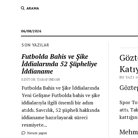
ARAMA
06/08/2026
SON YAZILAR
Gözt
Futbolda Bahis ve Şike
İddialarında 52 Şüpheliye
Katı
İddianame
BU YAZI 1
EDITOR TARAFINDAN
Gözte
Futbolda Bahis ve Şike İddialarında
Yeni Gelişme Futbolda bahis ve şike
Spor Tot
iddialarıyla ilgili önemli bir adım
attı. T
atıldı. Savcılık, 52 şüpheli hakkında
kattığın
iddianame hazırlayarak süreci
resmiyete...
Mehme
Yorum yapın