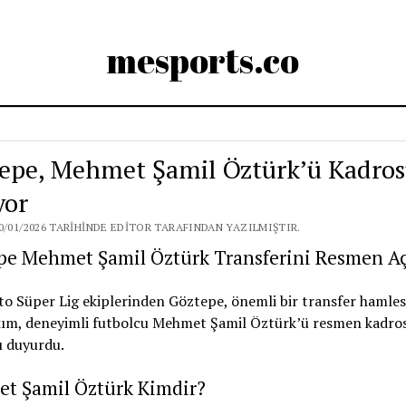
mesports.co
epe, Mehmet Şamil Öztürk’ü Kadro
yor
0/01/2026 TARIHINDE EDITOR TARAFINDAN YAZILMIŞTIR.
pe Mehmet Şamil Öztürk Transferini Resmen Aç
o Süper Lig ekiplerinden Göztepe, önemli bir transfer hamles
akım, deneyimli futbolcu Mehmet Şamil Öztürk’ü resmen kadro
ı duyurdu.
t Şamil Öztürk Kimdir?