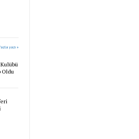
azla yazı »
 Kulübü
p Oldu
eri
i