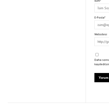
İsim*
E-Posta*
Websitesi
Daha sonra
kaydedilsi