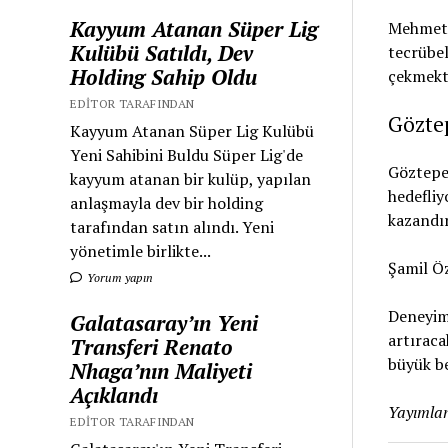
Kayyum Atanan Süper Lig
Mehmet Ş
Kulübü Satıldı, Dev
tecrübel
Holding Sahip Oldu
çekmekt
EDITOR TARAFINDAN
Gözte
Kayyum Atanan Süper Lig Kulübü
Yeni Sahibini Buldu Süper Lig'de
Göztepe
kayyum atanan bir kulüp, yapılan
hedefliy
anlaşmayla dev bir holding
kazandı
tarafından satın alındı. Yeni
yönetimle birlikte...
Şamil Ö
Yorum yapın
Deneyiml
Galatasaray’ın Yeni
artıraca
Transferi Renato
büyük be
Nhaga’nın Maliyeti
Açıklandı
Yayımlan
EDITOR TARAFINDAN