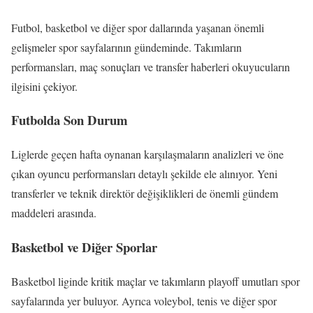
Futbol, basketbol ve diğer spor dallarında yaşanan önemli
gelişmeler spor sayfalarının gündeminde. Takımların
performansları, maç sonuçları ve transfer haberleri okuyucuların
ilgisini çekiyor.
Futbolda Son Durum
Liglerde geçen hafta oynanan karşılaşmaların analizleri ve öne
çıkan oyuncu performansları detaylı şekilde ele alınıyor. Yeni
transferler ve teknik direktör değişiklikleri de önemli gündem
maddeleri arasında.
Basketbol ve Diğer Sporlar
Basketbol liginde kritik maçlar ve takımların playoff umutları spor
sayfalarında yer buluyor. Ayrıca voleybol, tenis ve diğer spor