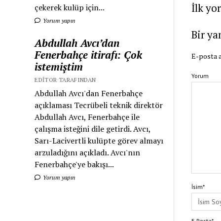
İlk yo
çekerek kulüp için...
Yorum yapın
Bir ya
Abdullah Avcı’dan
Fenerbahçe itirafı: Çok
E-posta a
istemiştim
Yorum
EDITOR TARAFINDAN
Abdullah Avcı'dan Fenerbahçe
açıklaması Tecrübeli teknik direktör
Abdullah Avcı, Fenerbahçe ile
çalışma isteğini dile getirdi. Avcı,
Sarı-Lacivertli kulüpte görev almayı
arzuladığını açıkladı. Avcı'nın
Fenerbahçe'ye bakışı...
Yorum yapın
İsim*
E-Posta*