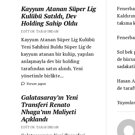
Kayyum Atanan Süper Lig
Fenerbah
Kulübü Satıldı, Dev
Kaldırım
Holding Sahip Oldu
takıma k
EDITOR TARAFINDAN
Fenerba
Kayyum Atanan Süper Lig Kulübü
Yeni Sahibini Buldu Süper Lig'de
Sol bek
kayyum atanan bir kulüp, yapılan
de hücum
anlaşmayla dev bir holding
sadakati
tarafından satın alındı. Yeni
yönetimle birlikte...
Hasan Al
Yorum yapın
de taraf
Galatasaray’ın Yeni
Yayımlan
Transferi Renato
Nhaga’nın Maliyeti
Açıklandı
EDITOR TARAFINDAN