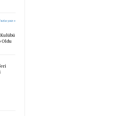
azla yazı »
 Kulübü
p Oldu
eri
i