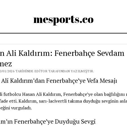
mesports.co
n Ali Kaldırım: Fenerbahçe Sevdam
mez
0/01/2026 TARIHINDE EDITOR TARAFINDAN YAZILMIŞTIR.
Ali Kaldırım’dan Fenerbahçe’ye Vefa Mesajı
i futbolcu Hasan Ali Kaldırım, Fenerbahçe’ye olan bağlılığını 
ifade etti. Kaldırım, sarı-lacivertli takıma duyduğu sevginin asl
ğini vurguladı.
rım’ın Fenerbahçe’ye Duyduğu Sevgi