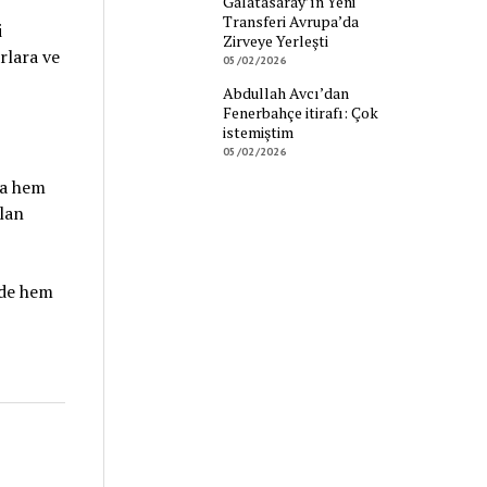
Galatasaray’ın Yeni
Transferi Avrupa’da
i
Zirveye Yerleşti
rlara ve
05/02/2026
Abdullah Avcı’dan
Fenerbahçe itirafı: Çok
istemiştim
05/02/2026
da hem
lan
nde hem