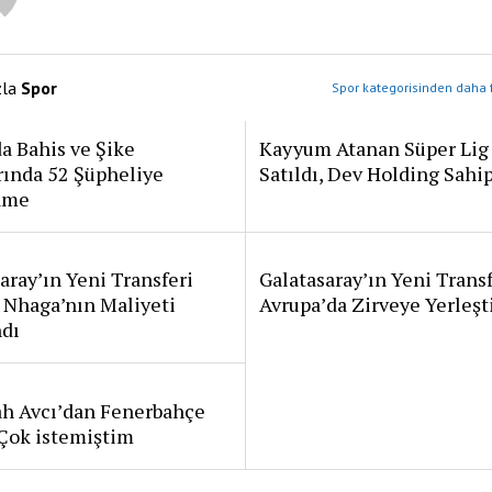
zla
Spor
Spor kategorisinden daha f
a Bahis ve Şike
Kayyum Atanan Süper Lig
rında 52 Şüpheliye
Satıldı, Dev Holding Sahi
ame
aray’ın Yeni Transferi
Galatasaray’ın Yeni Transf
 Nhaga’nın Maliyeti
Avrupa’da Zirveye Yerleşt
ndı
ah Avcı’dan Fenerbahçe
: Çok istemiştim