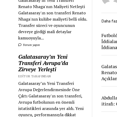
Galatasaray'ın Yeni Transferi
Renato Nhaga'nın Maliyeti Netleşti
Galatasaray'ın son transferi Renato
Nhaga'nın kulübe maliyeti belli oldu.
Daha fa
Transfer süreci ve oyuncunun
devreye girdiği mali detaylar
Futbold
kamuoyuyla...
İddiala
Yorum yapın
İddian
Galatasaray’ın Yeni
Transferi Avrupa’da
Galatas
Zirveye Yerleşti
Renato
EDITOR TARAFINDAN
Açıkla
Galatasaray’ın Yeni Transferi
Avrupa Değerlendirmesinde Öne
Çıktı Galatasaray'ın son transferi,
Abdull
Avrupa futbolunun en önemli
itirafı
istatistikleri arasında yer aldı. Yeni
oyuncu, performansıyla dikkat