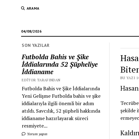
ARAMA
04/08/2026
SON YAZILAR
Hasa
Futbolda Bahis ve Şike
İddialarında 52 Şüpheliye
Bite
İddianame
BU YAZI 1
EDITOR TARAFINDAN
Hasan 
Futbolda Bahis ve Şike İddialarında
Yeni Gelişme Futbolda bahis ve şike
Tecrübel
iddialarıyla ilgili önemli bir adım
şekilde 
atıldı. Savcılık, 52 şüpheli hakkında
ermeyece
iddianame hazırlayarak süreci
resmiyete...
Kaldı
Yorum yapın