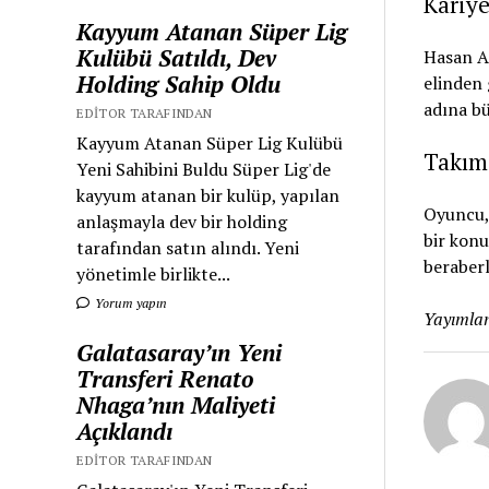
Kariye
Kayyum Atanan Süper Lig
Kulübü Satıldı, Dev
Hasan Al
Holding Sahip Oldu
elinden 
adına bü
EDITOR TARAFINDAN
Kayyum Atanan Süper Lig Kulübü
Takım 
Yeni Sahibini Buldu Süper Lig'de
kayyum atanan bir kulüp, yapılan
Oyuncu,
anlaşmayla dev bir holding
bir konu
tarafından satın alındı. Yeni
beraberl
yönetimle birlikte...
Yorum yapın
Yayımlan
Galatasaray’ın Yeni
Transferi Renato
Nhaga’nın Maliyeti
Açıklandı
EDITOR TARAFINDAN