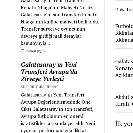
Galatasaray'ın Yeni Transferi
Renato Nhaga'nın Maliyeti Netleşti
Daha fa
Galatasaray'ın son transferi Renato
Nhaga'nın kulübe maliyeti belli oldu.
Futbold
Transfer süreci ve oyuncunun
İddiala
devreye girdiği mali detaylar
İddian
kamuoyuyla...
Yorum yapın
Galatas
Galatasaray’ın Yeni
Renato
Transferi Avrupa’da
Açıkla
Zirveye Yerleşti
EDITOR TARAFINDAN
Galatasaray’ın Yeni Transferi
Abdull
Avrupa Değerlendirmesinde Öne
itirafı
Çıktı Galatasaray'ın son transferi,
Avrupa futbolunun en önemli
İlk yo
istatistikleri arasında yer aldı. Yeni
oyuncu, performansıyla dikkat