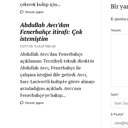
çekerek kulüp için...
Bir ya
Yorum yapın
E-posta a
Abdullah Avcı’dan
Fenerbahçe itirafı: Çok
Yorum
istemiştim
EDITOR TARAFINDAN
Abdullah Avcı'dan Fenerbahçe
açıklaması Tecrübeli teknik direktör
Abdullah Avcı, Fenerbahçe ile
çalışma isteğini dile getirdi. Avcı,
Sarı-Lacivertli kulüpte görev almayı
arzuladığını açıkladı. Avcı'nın
Fenerbahçe'ye bakışı...
İsim*
Yorum yapın
E-Posta*