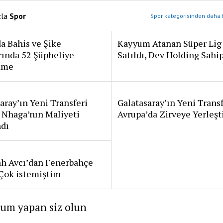
zla
Spor
Spor kategorisinden daha f
a Bahis ve Şike
Kayyum Atanan Süper Lig
rında 52 Şüpheliye
Satıldı, Dev Holding Sahi
ame
aray’ın Yeni Transferi
Galatasaray’ın Yeni Transf
 Nhaga’nın Maliyeti
Avrupa’da Zirveye Yerleşt
ndı
ah Avcı’dan Fenerbahçe
: Çok istemiştim
rum yapan siz olun