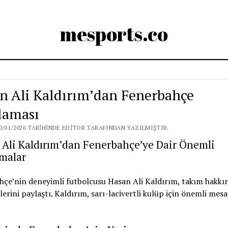
mesports.co
n Ali Kaldırım’dan Fenerbahçe
laması
0/01/2026 TARIHINDE EDITOR TARAFINDAN YAZILMIŞTIR.
Ali Kaldırım’dan Fenerbahçe’ye Dair Önemli
amalar
çe’nin deneyimli futbolcusu Hasan Ali Kaldırım, takım hakkı
erini paylaştı. Kaldırım, sarı-lacivertli kulüp için önemli mesa