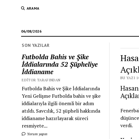
ARAMA
06/08/2026
SON YAZILAR
Hasa
Futbolda Bahis ve Şike
İddialarında 52 Şüpheliye
Açık
İddianame
BU YAZI 1
EDITOR TARAFINDAN
Hasan 
Futbolda Bahis ve Şike İddialarında
Açıkl
Yeni Gelişme Futbolda bahis ve şike
iddialarıyla ilgili önemli bir adım
Fenerbah
atıldı. Savcılık, 52 şüpheli hakkında
düşüncel
iddianame hazırlayarak süreci
verdi.
resmiyete...
Yorum yapın