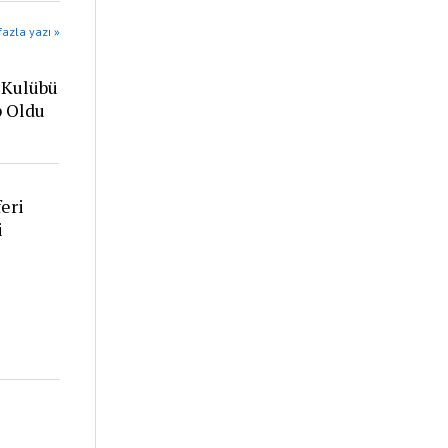
azla yazı »
 Kulübü
p Oldu
eri
i