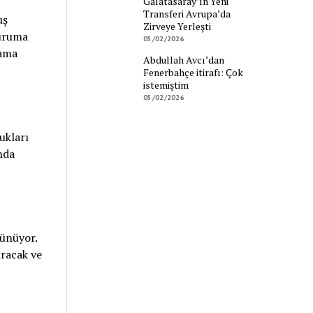
Galatasaray’ın Yeni
Transferi Avrupa’da
uş
Zirveye Yerleşti
duruma
05/02/2026
lama
Abdullah Avcı’dan
Fenerbahçe itirafı: Çok
istemiştim
05/02/2026
ukları
nda
rünüyor.
ıracak ve