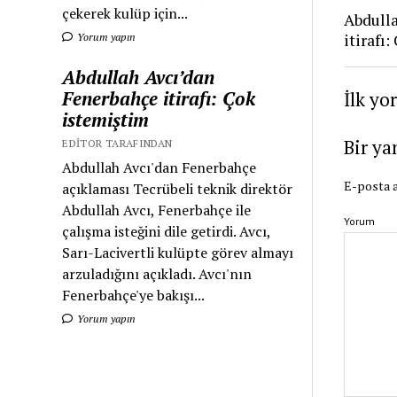
çekerek kulüp için...
Abdull
itirafı
Yorum yapın
Abdullah Avcı’dan
Fenerbahçe itirafı: Çok
İlk yo
istemiştim
Bir ya
EDITOR TARAFINDAN
Abdullah Avcı'dan Fenerbahçe
E-posta a
açıklaması Tecrübeli teknik direktör
Abdullah Avcı, Fenerbahçe ile
Yorum
çalışma isteğini dile getirdi. Avcı,
Sarı-Lacivertli kulüpte görev almayı
arzuladığını açıkladı. Avcı'nın
Fenerbahçe'ye bakışı...
Yorum yapın