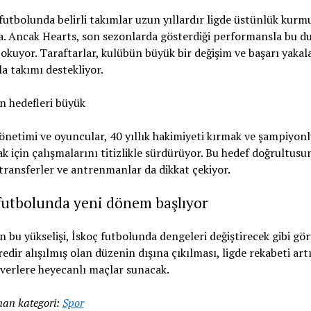
futbolunda belirli takımlar uzun yıllardır ligde üstünlük kurm
. Ancak Hearts, son sezonlarda gösterdiği performansla bu 
kuyor. Taraftarlar, kulübün büyük bir değişim ve başarı yaka
 takımı destekliyor.
n hedefleri büyük
netimi ve oyuncular, 40 yıllık hakimiyeti kırmak ve şampiyonl
 için çalışmalarını titizlikle sürdürüyor. Bu hedef doğrultusu
transferler ve antrenmanlar da dikkat çekiyor.
futbolunda yeni dönem başlıyor
n bu yükselişi, İskoç futbolunda dengeleri değiştirecek gibi gö
edir alışılmış olan düzenin dışına çıkılması, ligde rekabeti art
verlere heyecanlı maçlar sunacak.
an kategori:
Spor