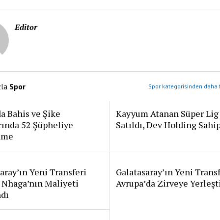
Editor
zla
Spor
Spor kategorisinden daha f
a Bahis ve Şike
Kayyum Atanan Süper Lig
rında 52 Şüpheliye
Satıldı, Dev Holding Sahi
ame
aray’ın Yeni Transferi
Galatasaray’ın Yeni Transf
 Nhaga’nın Maliyeti
Avrupa’da Zirveye Yerleşt
ndı