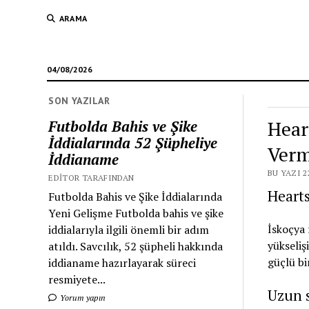
ARAMA
04/08/2026
SON YAZILAR
Hear
Futbolda Bahis ve Şike
İddialarında 52 Şüpheliye
Verm
İddianame
BU YAZI 2
EDITOR TARAFINDAN
Hearts
Futbolda Bahis ve Şike İddialarında
Yeni Gelişme Futbolda bahis ve şike
İskoçya 
iddialarıyla ilgili önemli bir adım
yükseliş
atıldı. Savcılık, 52 şüpheli hakkında
güçlü bi
iddianame hazırlayarak süreci
resmiyete...
Uzun s
Yorum yapın