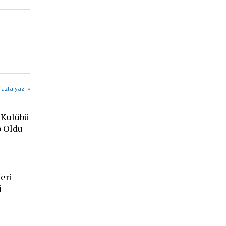
azla yazı »
 Kulübü
p Oldu
eri
i