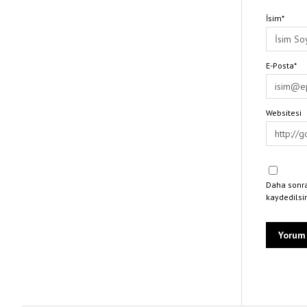
İsim*
E-Posta*
Websitesi
Daha sonra
kaydedilsi