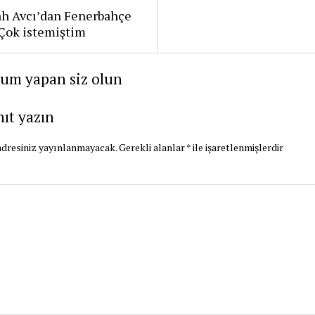
ah Avcı’dan Fenerbahçe
: Çok istemiştim
rum yapan siz olun
nıt yazın
dresiniz yayınlanmayacak.
Gerekli alanlar
*
ile işaretlenmişlerdir