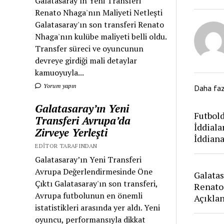
Galatasaray'ın Yeni Transferi
Renato Nhaga'nın Maliyeti Netleşti
Galatasaray'ın son transferi Renato
Nhaga'nın kulübe maliyeti belli oldu.
Transfer süreci ve oyuncunun
devreye girdiği mali detaylar
kamuoyuyla...
Yorum yapın
Daha fa
Galatasaray’ın Yeni
Futbold
Transferi Avrupa’da
İddiala
Zirveye Yerleşti
İddian
EDITOR TARAFINDAN
Galatasaray’ın Yeni Transferi
Avrupa Değerlendirmesinde Öne
Galatas
Çıktı Galatasaray'ın son transferi,
Renato
Avrupa futbolunun en önemli
Açıkla
istatistikleri arasında yer aldı. Yeni
oyuncu, performansıyla dikkat