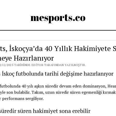
mesports.co
ts, İskoçya’da 40 Yıllık Hakimiyete 
eye Hazırlanıyor
2/12/2025 TARIHINDE EDITOR TARAFINDAN YAZILMIŞTIR.
 İskoç futbolunda tarihi değişime hazırlanıyor
futbolunda 40 yılı aşkın süredir devam eden dominasyon, Hear
iyle son bulabilir. Takım, uzun süredir süren egemenliği kırmak
r performans sergiliyor.
üredir süren hakimiyet sona erebilir