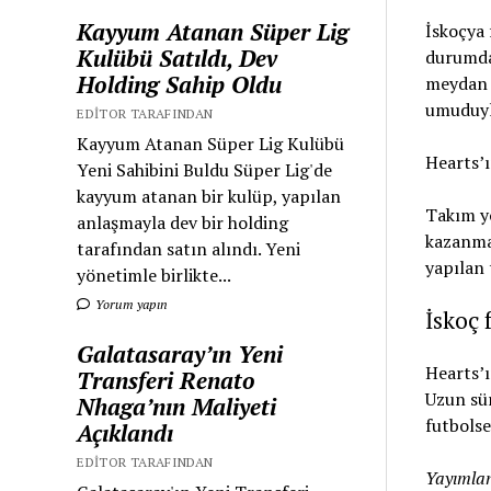
Kayyum Atanan Süper Lig
İskoçya 
Kulübü Satıldı, Dev
durumda
Holding Sahip Oldu
meydan o
umuduyla
EDITOR TARAFINDAN
Kayyum Atanan Süper Lig Kulübü
Hearts’ı
Yeni Sahibini Buldu Süper Lig'de
kayyum atanan bir kulüp, yapılan
Takım yö
anlaşmayla dev bir holding
kazanmak
tarafından satın alındı. Yeni
yapılan 
yönetimle birlikte...
Yorum yapın
İskoç 
Galatasaray’ın Yeni
Hearts’ı
Transferi Renato
Uzun sür
Nhaga’nın Maliyeti
futbolse
Açıklandı
EDITOR TARAFINDAN
Yayımlan