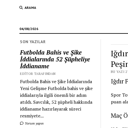
ARAMA
04/08/2026
SON YAZILAR
Iğdı
Futbolda Bahis ve Şike
İddialarında 52 Şüpheliye
Peşi
İddianame
BU YAZI 2
EDITOR TARAFINDAN
Iğdır 
Futbolda Bahis ve Şike İddialarında
Yeni Gelişme Futbolda bahis ve şike
Spor Tot
iddialarıyla ilgili önemli bir adım
puan ala
atıldı. Savcılık, 52 şüpheli hakkında
iddianame hazırlayarak süreci
Maç Ö
resmiyete...
Yorum yapın