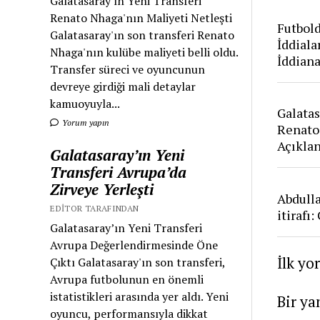
Galatasaray'ın Yeni Transferi
Renato Nhaga'nın Maliyeti Netleşti
Futbold
Galatasaray'ın son transferi Renato
İddiala
Nhaga'nın kulübe maliyeti belli oldu.
İddian
Transfer süreci ve oyuncunun
devreye girdiği mali detaylar
kamuoyuyla...
Galatas
Yorum yapın
Renato
Açıkla
Galatasaray’ın Yeni
Transferi Avrupa’da
Zirveye Yerleşti
Abdull
EDITOR TARAFINDAN
itirafı
Galatasaray’ın Yeni Transferi
Avrupa Değerlendirmesinde Öne
İlk yo
Çıktı Galatasaray'ın son transferi,
Avrupa futbolunun en önemli
istatistikleri arasında yer aldı. Yeni
Bir ya
oyuncu, performansıyla dikkat