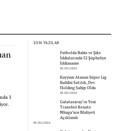
SON YAZILAR
uan
Futbolda Bahis ve Şike
İddialarında 52 Şüpheliye
İddianame
05/02/2026
Kayyum Atanan Süper Lig
Kulübü Satıldı, Dev
Holding Sahip Oldu
05/02/2026
ında 3
Galatasaray’ın Yeni
iyor.
Transferi Renato
Nhaga’nın Maliyeti
Açıklandı
05/02/2026