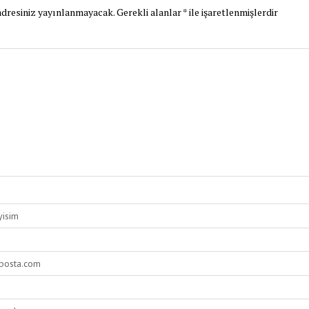
dresiniz yayınlanmayacak.
Gerekli alanlar
*
ile işaretlenmişlerdir