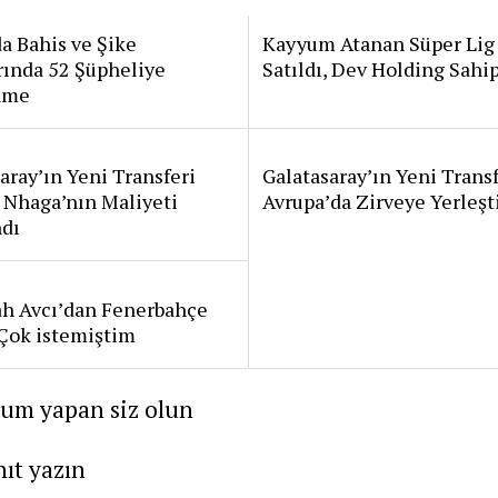
a Bahis ve Şike
Kayyum Atanan Süper Lig
rında 52 Şüpheliye
Satıldı, Dev Holding Sahi
ame
aray’ın Yeni Transferi
Galatasaray’ın Yeni Transf
 Nhaga’nın Maliyeti
Avrupa’da Zirveye Yerleşt
ndı
ah Avcı’dan Fenerbahçe
: Çok istemiştim
rum yapan siz olun
nıt yazın