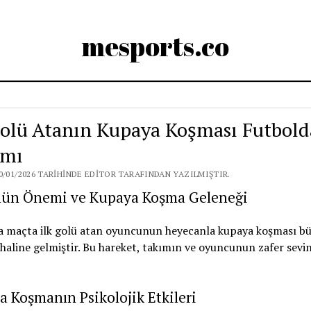
mesports.co
Golü Atanın Kupaya Koşması Futbold
amı
0/01/2026 TARIHINDE EDITOR TARAFINDAN YAZILMIŞTIR.
olün Önemi ve Kupaya Koşma Geleneği
a maçta ilk golü atan oyuncunun heyecanla kupaya koşması bü
haline gelmiştir. Bu hareket, takımın ve oyuncunun zafer sevin
 Koşmanın Psikolojik Etkileri