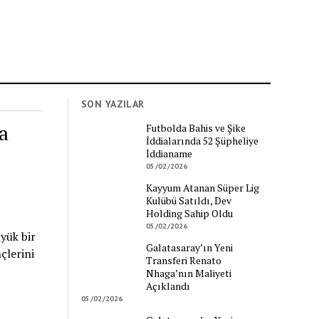
SON YAZILAR
a
Futbolda Bahis ve Şike
İddialarında 52 Şüpheliye
İddianame
05/02/2026
Kayyum Atanan Süper Lig
Kulübü Satıldı, Dev
Holding Sahip Oldu
05/02/2026
yük bir
Galatasaray’ın Yeni
çlerini
Transferi Renato
Nhaga’nın Maliyeti
Açıklandı
05/02/2026