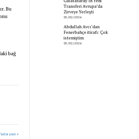
Galatasaray’ın Yeni
Transferi Avrupa’da
ır. Bu
Zirveye Yerleşti
yonu
05/02/2026
Abdullah Avcı’dan
Fenerbahçe itirafı: Çok
istemiştim
05/02/2026
daki bağ
azla yazı »