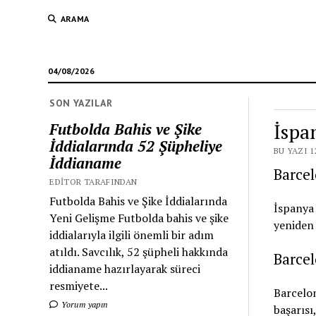
ARAMA
04/08/2026
SON YAZILAR
İspa
Futbolda Bahis ve Şike
İddialarında 52 Şüpheliye
BU YAZI 1
İddianame
Barcel
EDITOR TARAFINDAN
Futbolda Bahis ve Şike İddialarında
İspanya
Yeni Gelişme Futbolda bahis ve şike
yeniden 
iddialarıyla ilgili önemli bir adım
atıldı. Savcılık, 52 şüpheli hakkında
Barce
iddianame hazırlayarak süreci
resmiyete...
Barcelon
Yorum yapın
başarısı