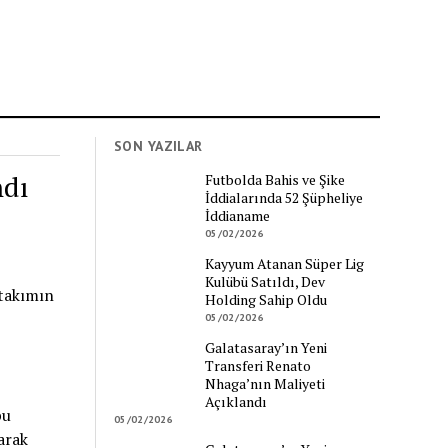
SON YAZILAR
ndı
Futbolda Bahis ve Şike
İddialarında 52 Şüpheliye
İddianame
05/02/2026
Kayyum Atanan Süper Lig
Kulübü Satıldı, Dev
 takımın
Holding Sahip Oldu
05/02/2026
Galatasaray’ın Yeni
Transferi Renato
Nhaga’nın Maliyeti
Açıklandı
bu
05/02/2026
arak