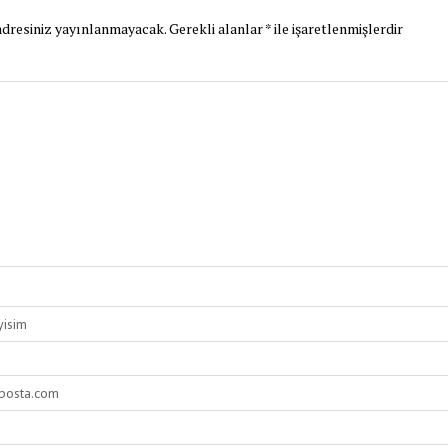
dresiniz yayınlanmayacak.
Gerekli alanlar
*
ile işaretlenmişlerdir