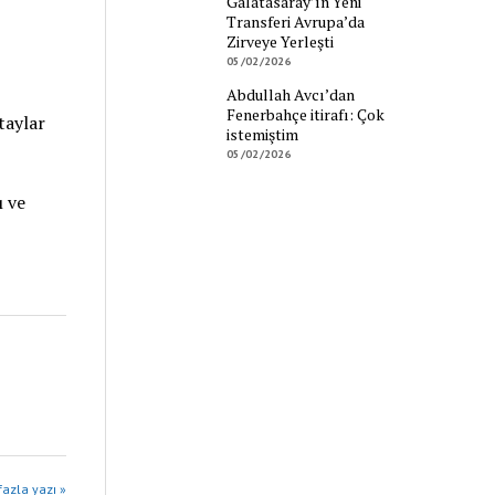
Galatasaray’ın Yeni
Transferi Avrupa’da
Zirveye Yerleşti
05/02/2026
Abdullah Avcı’dan
Fenerbahçe itirafı: Çok
taylar
istemiştim
05/02/2026
ı ve
azla yazı »