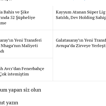
a Bahis ve Şike
Kayyum Atanan Süper Lig
rında 52 Şüpheliye
Satıldı, Dev Holding Sahi
ame
aray’ın Yeni Transferi
Galatasaray’ın Yeni Transf
 Nhaga’nın Maliyeti
Avrupa’da Zirveye Yerleşt
ndı
ah Avcı’dan Fenerbahçe
: Çok istemiştim
rum yapan siz olun
nıt yazın