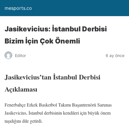
mesports.co
Jasikevicius: İstanbul Derbisi
Bizim İçin Çok Önemli
Editor
6 ay önce
Jasikevicius’tan İstanbul Derbisi
Açıklaması
Fenerbahçe Erkek Basketbol Takımı Başantrenörü Sarunas
Jasikevicius, İstanbul derbisinin kendileri için büyük önem
taşıdığını dile getirdi.