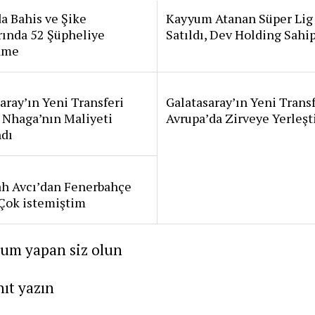
a Bahis ve Şike
Kayyum Atanan Süper Lig
rında 52 Şüpheliye
Satıldı, Dev Holding Sahi
ame
aray’ın Yeni Transferi
Galatasaray’ın Yeni Transf
 Nhaga’nın Maliyeti
Avrupa’da Zirveye Yerleşt
ndı
ah Avcı’dan Fenerbahçe
: Çok istemiştim
rum yapan siz olun
nıt yazın