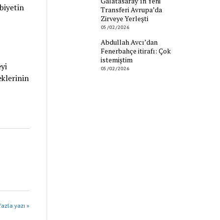
Galatasaray’ın Yeni
biyetin
Transferi Avrupa’da
Zirveye Yerleşti
05/02/2026
Abdullah Avcı’dan
Fenerbahçe itirafı: Çok
istemiştim
yi
05/02/2026
eklerinin
azla yazı »