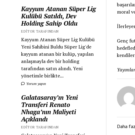
başarıla
Kayyum Atanan Süper Lig
moral ve
Kulübü Satıldı, Dev
Holding Sahip Oldu
İlerleye
EDITOR TARAFINDAN
Kayyum Atanan Süper Lig Kulübü
Genç fu
Yeni Sahibini Buldu Süper Lig'de
hedefled
kayyum atanan bir kulüp, yapılan
kendiler
anlaşmayla dev bir holding
tarafından satın alındı. Yeni
Yayımlan
yönetimle birlikte...
Yorum yapın
Galatasaray’ın Yeni
Transferi Renato
Nhaga’nın Maliyeti
Açıklandı
Daha fa
EDITOR TARAFINDAN