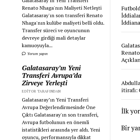
Galatasaray'ın Yeni Transferi
Futbold
Renato Nhaga'nın Maliyeti Netleşti
İddiala
Galatasaray'ın son transferi Renato
İddian
Nhaga'nın kulübe maliyeti belli oldu.
Transfer süreci ve oyuncunun
devreye girdiği mali detaylar
Galatas
kamuoyuyla...
Renato
Yorum yapın
Açıkla
Galatasaray’ın Yeni
Transferi Avrupa’da
Zirveye Yerleşti
Abdull
itirafı
EDITOR TARAFINDAN
Galatasaray’ın Yeni Transferi
Avrupa Değerlendirmesinde Öne
İlk yo
Çıktı Galatasaray'ın son transferi,
Avrupa futbolunun en önemli
Bir ya
istatistikleri arasında yer aldı. Yeni
oyuncu, performansıyla dikkat