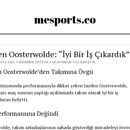
mesports.co
en Oosterwolde: “İyi Bir İş Çıkardık”
0/01/2026 TARIHINDE EDITOR TARAFINDAN YAZILMIŞTIR.
n Oosterwolde’den Takımına Övgü
dünyasında performansıyla dikkat çeken Jayden Oosterwolde,
arı maç sonrası yaptığı açıklamada takım olarak iyi bir iş
arını belirtti.
erformansına Değindi
lde, takım arkadaşlarının sahada gösterdiği mücadeleyi övere