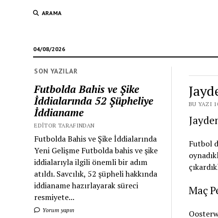
ARAMA
04/08/2026
SON YAZILAR
Jayd
Futbolda Bahis ve Şike
İddialarında 52 Şüpheliye
BU YAZI 1
İddianame
Jayde
EDITOR TARAFINDAN
Futbolda Bahis ve Şike İddialarında
Futbol 
Yeni Gelişme Futbolda bahis ve şike
oynadıkl
iddialarıyla ilgili önemli bir adım
çıkardıkl
atıldı. Savcılık, 52 şüpheli hakkında
iddianame hazırlayarak süreci
Maç P
resmiyete...
Yorum yapın
Oosterwo