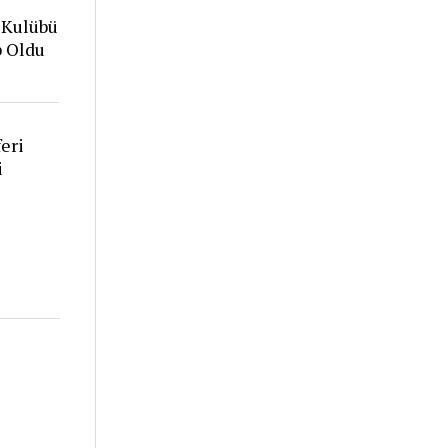
 Kulübü
p Oldu
eri
i