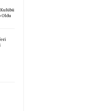
 Kulübü
p Oldu
eri
i