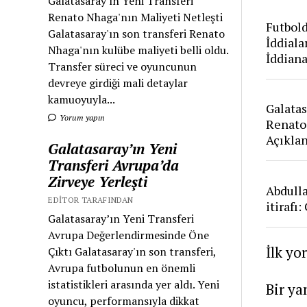
Galatasaray'ın Yeni Transferi
Renato Nhaga'nın Maliyeti Netleşti
Futbold
Galatasaray'ın son transferi Renato
İddiala
Nhaga'nın kulübe maliyeti belli oldu.
İddian
Transfer süreci ve oyuncunun
devreye girdiği mali detaylar
kamuoyuyla...
Galatas
Yorum yapın
Renato
Açıkla
Galatasaray’ın Yeni
Transferi Avrupa’da
Zirveye Yerleşti
Abdull
EDITOR TARAFINDAN
itirafı
Galatasaray’ın Yeni Transferi
Avrupa Değerlendirmesinde Öne
İlk yo
Çıktı Galatasaray'ın son transferi,
Avrupa futbolunun en önemli
istatistikleri arasında yer aldı. Yeni
Bir ya
oyuncu, performansıyla dikkat