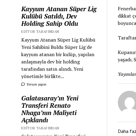
Kayyum Atanan Süper Lig
Fenerbah
Kulübü Satıldı, Dev
dikkat ç
Holding Sahip Oldu
boyunca 
EDITOR TARAFINDAN
Tarafta
Kayyum Atanan Süper Lig Kulübü
Yeni Sahibini Buldu Süper Lig'de
Kupanın 
kayyum atanan bir kulüp, yapılan
yaşadı. 
anlaşmayla dev bir holding
tarafından satın alındı. Yeni
Yayımlan
yönetimle birlikte...
Yorum yapın
Galatasaray’ın Yeni
Transferi Renato
Nhaga’nın Maliyeti
Açıklandı
EDITOR TARAFINDAN
Daha fa