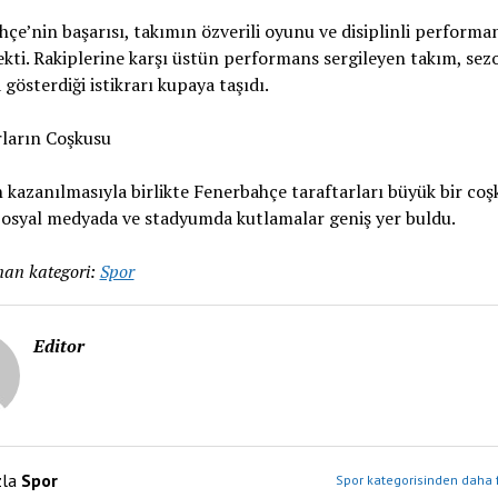
çe’nin başarısı, takımın özverili oyunu ve disiplinli performa
ekti. Rakiplerine karşı üstün performans sergileyen takım, sez
gösterdiği istikrarı kupaya taşıdı.
rların Coşkusu
kazanılmasıyla birlikte Fenerbahçe taraftarları büyük bir coş
Sosyal medyada ve stadyumda kutlamalar geniş yer buldu.
an kategori:
Spor
Editor
zla
Spor
Spor kategorisinden daha f