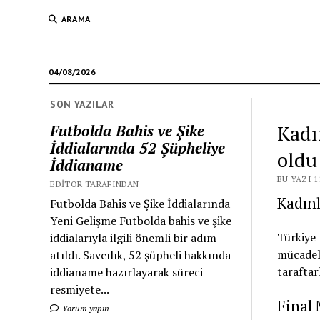
ARAMA
04/08/2026
SON YAZILAR
Kadı
Futbolda Bahis ve Şike
İddialarında 52 Şüpheliye
oldu
İddianame
BU YAZI 1
EDITOR TARAFINDAN
Kadın
Futbolda Bahis ve Şike İddialarında
Yeni Gelişme Futbolda bahis ve şike
Türkiye 
iddialarıyla ilgili önemli bir adım
mücadele
atıldı. Savcılık, 52 şüpheli hakkında
taraftar
iddianame hazırlayarak süreci
resmiyete...
Final 
Yorum yapın