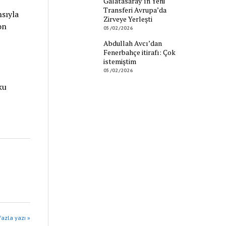
Galatasaray’ın Yeni
Transferi Avrupa’da
nsıyla
Zirveye Yerleşti
on
05/02/2026
Abdullah Avcı’dan
Fenerbahçe itirafı: Çok
istemiştim
05/02/2026
ku
azla yazı »