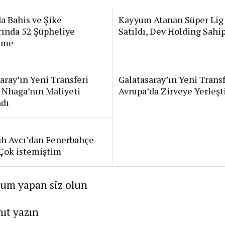
a Bahis ve Şike
Kayyum Atanan Süper Lig
rında 52 Şüpheliye
Satıldı, Dev Holding Sahi
ame
aray’ın Yeni Transferi
Galatasaray’ın Yeni Transf
 Nhaga’nın Maliyeti
Avrupa’da Zirveye Yerleşt
ndı
ah Avcı’dan Fenerbahçe
: Çok istemiştim
rum yapan siz olun
nıt yazın