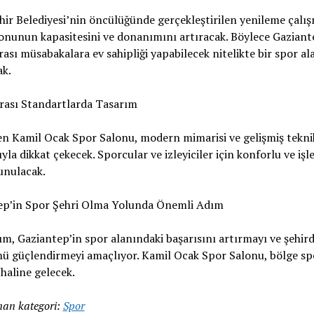
ir Belediyesi’nin öncülüğünde gerçekleştirilen yenileme çalış
onunun kapasitesini ve donanımını artıracak. Böylece Gaziant
rası müsabakalara ev sahipliği yapabilecek nitelikte bir spor al
ak.
rası Standartlarda Tasarım
en Kamil Ocak Spor Salonu, modern mimarisi ve gelişmiş tekni
ıyla dikkat çekecek. Sporcular ve izleyiciler için konforlu ve işle
unulacak.
ep’in Spor Şehri Olma Yolunda Önemli Adım
ım, Gaziantep’in spor alanındaki başarısını artırmayı ve şehir
nü güçlendirmeyi amaçlıyor. Kamil Ocak Spor Salonu, bölge s
haline gelecek.
an kategori:
Spor