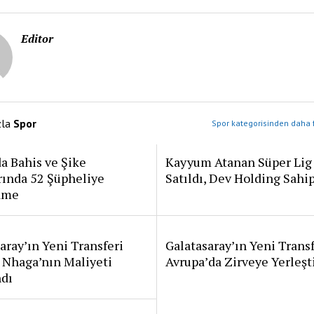
Editor
zla
Spor
Spor kategorisinden daha f
a Bahis ve Şike
Kayyum Atanan Süper Lig
rında 52 Şüpheliye
Satıldı, Dev Holding Sahi
ame
aray’ın Yeni Transferi
Galatasaray’ın Yeni Transf
 Nhaga’nın Maliyeti
Avrupa’da Zirveye Yerleşt
ndı