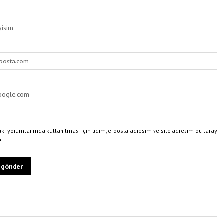
ki yorumlarımda kullanılması için adım, e-posta adresim ve site adresim bu taray
n.