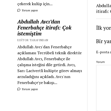
çekerek kulüp için...
Abdull
itirafı
Yorum yapın
Abdullah Avcı’dan
Fenerbahçe itirafı: Çok
İlk yo
istemiştim
Bir ya
EDITOR TARAFINDAN
Abdullah Avcı'dan Fenerbahçe
E-posta a
açıklaması Tecrübeli teknik direktör
Abdullah Avcı, Fenerbahçe ile
Yorum
çalışma isteğini dile getirdi. Avcı,
Sarı-Lacivertli kulüpte görev almayı
arzuladığını açıkladı. Avcı'nın
Fenerbahçe'ye bakışı...
Yorum yapın