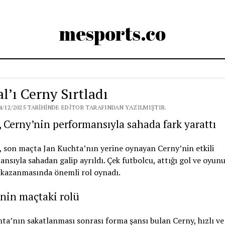
mesports.co
l’ı Cerny Sırtladı
4/12/2025 TARIHINDE EDITOR TARAFINDAN YAZILMIŞTIR.
, Cerny’nin performansıyla sahada fark yarattı
, son maçta Jan Kuchta’nın yerine oynayan Cerny’nin etkili
nsıyla sahadan galip ayrıldı. Çek futbolcu, attığı gol ve oyun
 kazanmasında önemli rol oynadı.
nin maçtaki rolü
ta’nın sakatlanması sonrası forma şansı bulan Cerny, hızlı ve 