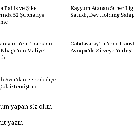
a Bahis ve Şike
Kayyum Atanan Süper Lig
rında 52 Şüpheliye
Satıldı, Dev Holding Sahi
ame
aray’ın Yeni Transferi
Galatasaray’ın Yeni Transf
 Nhaga’nın Maliyeti
Avrupa’da Zirveye Yerleşt
ndı
ah Avcı’dan Fenerbahçe
: Çok istemiştim
rum yapan siz olun
nıt yazın