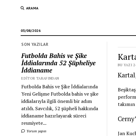
ARAMA
03/08/2026
SON YAZILAR
Karta
Futbolda Bahis ve Şike
İddialarında 52 Şüpheliye
BU YAZI 2
İddianame
Kartal
EDITOR TARAFINDAN
Futbolda Bahis ve Şike İddialarında
Beşiktaş
Yeni Gelişme Futbolda bahis ve şike
performa
iddialarıyla ilgili önemli bir adım
takımın
atıldı. Savcılık, 52 şüpheli hakkında
iddianame hazırlayarak süreci
Cerny’
resmiyete...
Yorum yapın
Jan Kuch