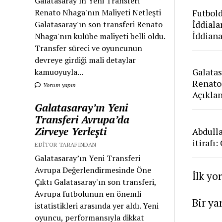
Galatasaray'ın Yeni Transferi
Futbold
Renato Nhaga'nın Maliyeti Netleşti
İddiala
Galatasaray'ın son transferi Renato
İddian
Nhaga'nın kulübe maliyeti belli oldu.
Transfer süreci ve oyuncunun
devreye girdiği mali detaylar
Galatas
kamuoyuyla...
Renato
Yorum yapın
Açıkla
Galatasaray’ın Yeni
Transferi Avrupa’da
Zirveye Yerleşti
Abdull
itirafı
EDITOR TARAFINDAN
Galatasaray’ın Yeni Transferi
Avrupa Değerlendirmesinde Öne
İlk yo
Çıktı Galatasaray'ın son transferi,
Avrupa futbolunun en önemli
Bir ya
istatistikleri arasında yer aldı. Yeni
oyuncu, performansıyla dikkat