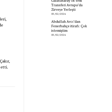
Galatasaray’ın Yeni
Transferi Avrupa’da
Zirveye Yerleşti
05/02/2026
eri,
Abdullah Avcı’dan
de
Fenerbahçe itirafı: Çok
istemiştim
05/02/2026
Çakır,
etti.