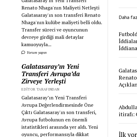
Galatasaray'ın Yeni Transferi
Renato Nhaga'nın Maliyeti Netleşti
Galatasaray'ın son transferi Renato
Daha fa
Nhaga'nın kulübe maliyeti belli oldu.
Transfer süreci ve oyuncunun
Futbold
devreye girdiği mali detaylar
İddiala
kamuoyuyla...
İddian
Yorum yapın
Galatasaray’ın Yeni
Galatas
Transferi Avrupa’da
Renato
Zirveye Yerleşti
Açıkla
EDITOR TARAFINDAN
Galatasaray’ın Yeni Transferi
Avrupa Değerlendirmesinde Öne
Abdull
Çıktı Galatasaray'ın son transferi,
itirafı
Avrupa futbolunun en önemli
istatistikleri arasında yer aldı. Yeni
İlk yo
oyuncu, performansıyla dikkat