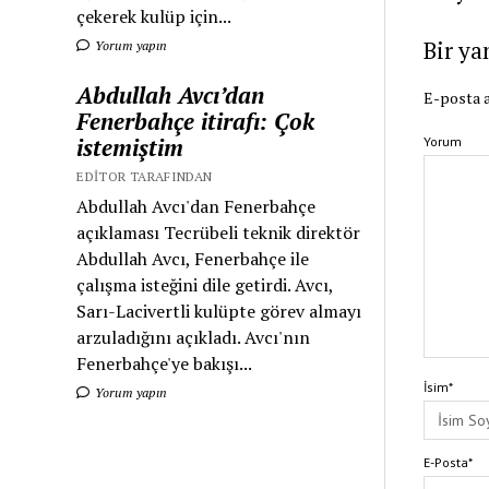
çekerek kulüp için...
Bir ya
Yorum yapın
Abdullah Avcı’dan
E-posta a
Fenerbahçe itirafı: Çok
istemiştim
Yorum
EDITOR TARAFINDAN
Abdullah Avcı'dan Fenerbahçe
açıklaması Tecrübeli teknik direktör
Abdullah Avcı, Fenerbahçe ile
çalışma isteğini dile getirdi. Avcı,
Sarı-Lacivertli kulüpte görev almayı
arzuladığını açıkladı. Avcı'nın
Fenerbahçe'ye bakışı...
İsim*
Yorum yapın
E-Posta*