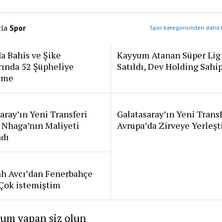
zla
Spor
Spor kategorisinden daha f
a Bahis ve Şike
Kayyum Atanan Süper Lig
rında 52 Şüpheliye
Satıldı, Dev Holding Sahi
ame
aray’ın Yeni Transferi
Galatasaray’ın Yeni Transf
 Nhaga’nın Maliyeti
Avrupa’da Zirveye Yerleşt
ndı
ah Avcı’dan Fenerbahçe
: Çok istemiştim
rum yapan siz olun