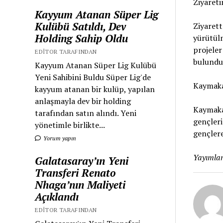
Ziyareti
Kayyum Atanan Süper Lig
Kulübü Satıldı, Dev
Ziyarett
Holding Sahip Oldu
yürütülm
projeler
EDITOR TARAFINDAN
bulundu
Kayyum Atanan Süper Lig Kulübü
Yeni Sahibini Buldu Süper Lig'de
Kaymaka
kayyum atanan bir kulüp, yapılan
anlaşmayla dev bir holding
Kaymaka
tarafından satın alındı. Yeni
gençleri
yönetimle birlikte...
gençlere
Yorum yapın
Yayımlan
Galatasaray’ın Yeni
Transferi Renato
Nhaga’nın Maliyeti
Açıklandı
EDITOR TARAFINDAN