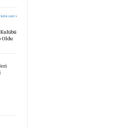
azla yazı »
 Kulübü
p Oldu
eri
i