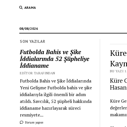
ARAMA
08/08/2026
SON YAZILAR
Küre
Futbolda Bahis ve Şike
İddialarında 52 Şüpheliye
Kaym
İddianame
BU YAZI 1
EDITOR TARAFINDAN
Küre 
Futbolda Bahis ve Şike İddialarında
Hasan 
Yeni Gelişme Futbolda bahis ve şike
iddialarıyla ilgili önemli bir adım
Küre Gen
atıldı. Savcılık, 52 şüpheli hakkında
değerle
iddianame hazırlayarak süreci
makamınd
resmiyete...
Yorum yapın