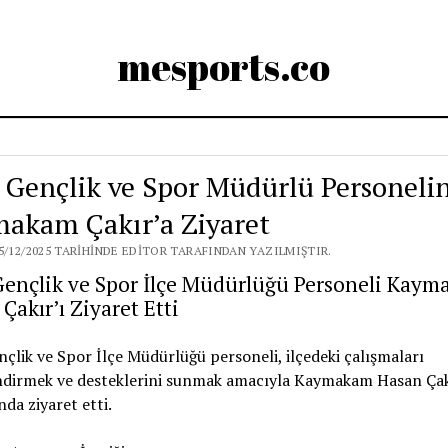
mesports.co
 Gençlik ve Spor Müdürlü Personeli
akam Çakır’a Ziyaret
5/12/2025 TARIHINDE EDITOR TARAFINDAN YAZILMIŞTIR.
Gençlik ve Spor İlçe Müdürlüğü Personeli Kay
Çakır’ı Ziyaret Etti
çlik ve Spor İlçe Müdürlüğü personeli, ilçedeki çalışmaları
ndirmek ve desteklerini sunmak amacıyla Kaymakam Hasan Çak
a ziyaret etti.