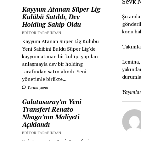
Sevk N
Kayyum Atanan Süper Lig
Kulübü Satıldı, Dev
Şu anda 
Holding Sahip Oldu
gönderil
konu hak
EDITOR TARAFINDAN
Kayyum Atanan Süper Lig Kulübü
Takımla
Yeni Sahibini Buldu Süper Lig'de
kayyum atanan bir kulüp, yapılan
Lemina, 
anlaşmayla dev bir holding
yakından
tarafından satın alındı. Yeni
durumlar
yönetimle birlikte...
Yorum yapın
Yayımlan
Galatasaray’ın Yeni
Transferi Renato
Nhaga’nın Maliyeti
Açıklandı
EDITOR TARAFINDAN