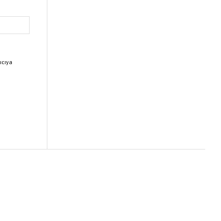
ıcıya