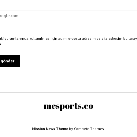
ki yorumlarımda kullanılması için adım, e-posta adresim ve site adresim bu taray
n.
mesports.co
Mission News Theme
by Compete Themes.