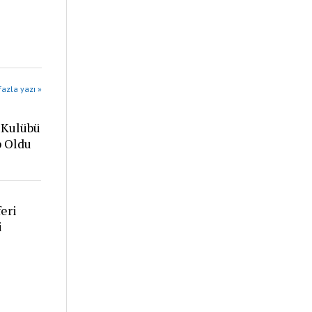
azla yazı »
 Kulübü
p Oldu
eri
i