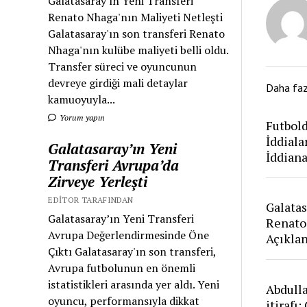
Galatasaray'ın Yeni Transferi
Renato Nhaga'nın Maliyeti Netleşti
Galatasaray'ın son transferi Renato
Nhaga'nın kulübe maliyeti belli oldu.
Transfer süreci ve oyuncunun
devreye girdiği mali detaylar
Daha fa
kamuoyuyla...
Yorum yapın
Futbold
İddiala
Galatasaray’ın Yeni
İddian
Transferi Avrupa’da
Zirveye Yerleşti
EDITOR TARAFINDAN
Galatas
Galatasaray’ın Yeni Transferi
Renato
Avrupa Değerlendirmesinde Öne
Açıkla
Çıktı Galatasaray'ın son transferi,
Avrupa futbolunun en önemli
istatistikleri arasında yer aldı. Yeni
Abdull
oyuncu, performansıyla dikkat
itirafı