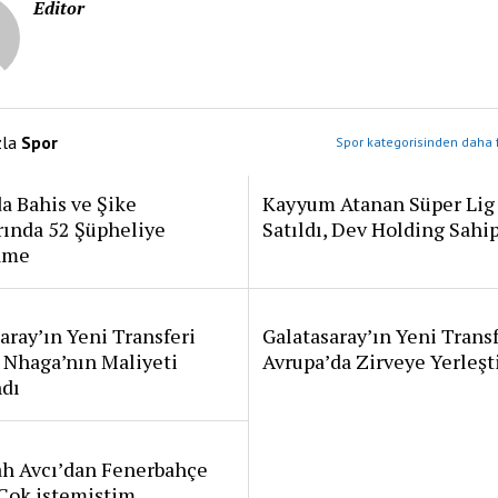
Editor
zla
Spor
Spor kategorisinden daha f
a Bahis ve Şike
Kayyum Atanan Süper Lig
rında 52 Şüpheliye
Satıldı, Dev Holding Sahi
ame
aray’ın Yeni Transferi
Galatasaray’ın Yeni Transf
 Nhaga’nın Maliyeti
Avrupa’da Zirveye Yerleşt
ndı
ah Avcı’dan Fenerbahçe
: Çok istemiştim