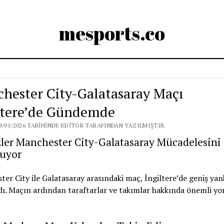
mesports.co
hester City-Galatasaray Maçı
ltere’de Gündemde
9/01/2026 TARIHINDE EDITOR TARAFINDAN YAZILMIŞTIR.
zler Manchester City-Galatasaray Mücadelesini
uyor
er City ile Galatasaray arasındaki maç, İngiltere’de geniş yan
ı. Maçın ardından taraftarlar ve takımlar hakkında önemli y