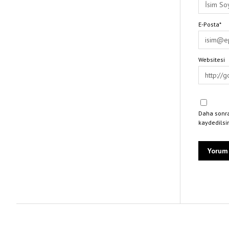
E-Posta*
Websitesi
Daha sonra
kaydedilsi