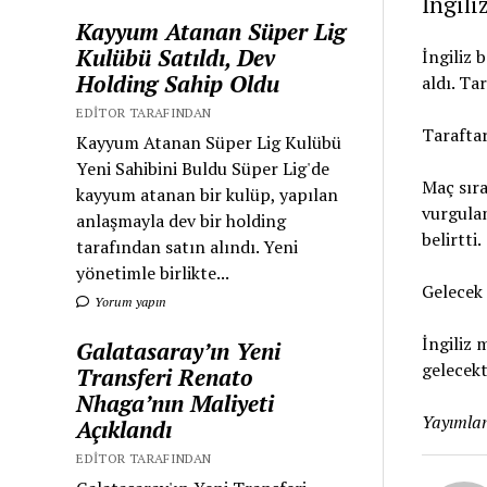
İngili
Kayyum Atanan Süper Lig
Kulübü Satıldı, Dev
İngiliz 
Holding Sahip Oldu
aldı. Ta
EDITOR TARAFINDAN
Tarafta
Kayyum Atanan Süper Lig Kulübü
Yeni Sahibini Buldu Süper Lig'de
Maç sıra
kayyum atanan bir kulüp, yapılan
vurgulan
anlaşmayla dev bir holding
belirtti.
tarafından satın alındı. Yeni
yönetimle birlikte...
Gelecek 
Yorum yapın
İngiliz 
Galatasaray’ın Yeni
gelecekt
Transferi Renato
Nhaga’nın Maliyeti
Yayımlan
Açıklandı
EDITOR TARAFINDAN