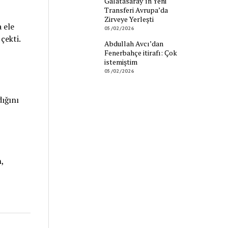
Galatasaray’ın Yeni
Transferi Avrupa’da
Zirveye Yerleşti
 ele
05/02/2026
çekti.
Abdullah Avcı’dan
Fenerbahçe itirafı: Çok
istemiştim
05/02/2026
dığını
,