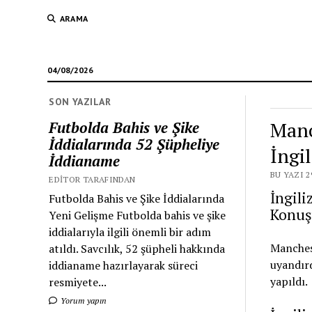
ARAMA
04/08/2026
SON YAZILAR
Manc
Futbolda Bahis ve Şike
İddialarında 52 Şüpheliye
İngi
İddianame
BU YAZI 2
EDITOR TARAFINDAN
İngili
Futbolda Bahis ve Şike İddialarında
Konuş
Yeni Gelişme Futbolda bahis ve şike
iddialarıyla ilgili önemli bir adım
Manchest
atıldı. Savcılık, 52 şüpheli hakkında
uyandırd
iddianame hazırlayarak süreci
yapıldı.
resmiyete...
Yorum yapın