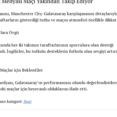
z Medyası Maçı Yakından Takip Ediyor
basını, Manchester City-Galatasaray karşılaşmasını detaylarıyla
raftarların gösterdiği tutku ve maçın atmosferi özellikle dikkat 
rlara Övgü
sında her iki takımın taraftarlarının sporculara olan desteği
dı. İngilizler, bu tutkulu desteklerin futbola olan sevgiyi artır
Maçlar için Beklentiler
medyası, Galatasaray’ın performansını olumlu değerlendirirken
eki maçlar için heyecanlı olduklarını ifade etti.
an kategori:
Spor