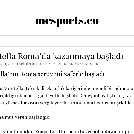
mesports.co
ella Roma’da kazanmaya başladı
9/01/2026 TARIHINDE EDITOR TARAFINDAN YAZILMIŞTIR.
la’nın Roma serüveni zaferle başladı
 Montella, teknik direktörlük kariyerinde önemli bir adım ola
çıktığı ilk maçta galibiyetle başladı. Deneyimli çalıştırıcı, tak
vki yüksek bir oyun sergileyerek turunu umut verici bir şekilde a
 umut veren başlangıç
a yönetimindeki Roma, taraftarlarını heyecanlandıran bir pe