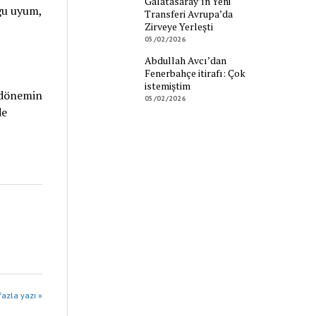
Galatasaray’ın Yeni
ğu uyum,
Transferi Avrupa’da
Zirveye Yerleşti
05/02/2026
Abdullah Avcı’dan
Fenerbahçe itirafı: Çok
istemiştim
r dönemin
05/02/2026
de
azla yazı »