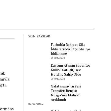
SON YAZILAR
Futbolda Bahis ve Şike
İddialarında 52 Şüpheliye
İddianame
05/02/2026
Kayyum Atanan Süper Lig
Kulübü Satıldı, Dev
rak
Holding Sahip Oldu
ımıyla
05/02/2026
çtı.
Galatasaray’ın Yeni
Transferi Renato
Nhaga’nın Maliyeti
Açıklandı
05/02/2026
rformans