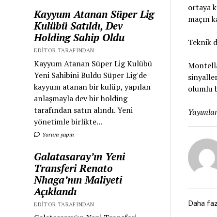
ortaya k
Kayyum Atanan Süper Lig
maçın ka
Kulübü Satıldı, Dev
Holding Sahip Oldu
Teknik d
EDITOR TARAFINDAN
Kayyum Atanan Süper Lig Kulübü
Montella
Yeni Sahibini Buldu Süper Lig'de
sinyalle
kayyum atanan bir kulüp, yapılan
olumlu b
anlaşmayla dev bir holding
tarafından satın alındı. Yeni
Yayımlan
yönetimle birlikte...
Yorum yapın
Galatasaray’ın Yeni
Transferi Renato
Nhaga’nın Maliyeti
Açıklandı
Daha fa
EDITOR TARAFINDAN