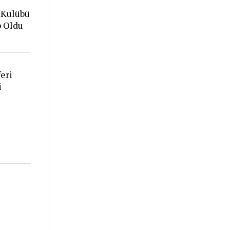
 Kulübü
p Oldu
eri
i