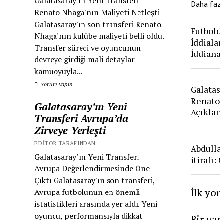
Galatasaray'ın Yeni Transferi
Daha fa
Renato Nhaga'nın Maliyeti Netleşti
Galatasaray'ın son transferi Renato
Futbold
Nhaga'nın kulübe maliyeti belli oldu.
İddiala
Transfer süreci ve oyuncunun
İddian
devreye girdiği mali detaylar
kamuoyuyla...
Yorum yapın
Galatas
Renato
Galatasaray’ın Yeni
Açıkla
Transferi Avrupa’da
Zirveye Yerleşti
EDITOR TARAFINDAN
Abdull
Galatasaray’ın Yeni Transferi
itirafı
Avrupa Değerlendirmesinde Öne
Çıktı Galatasaray'ın son transferi,
İlk yo
Avrupa futbolunun en önemli
istatistikleri arasında yer aldı. Yeni
oyuncu, performansıyla dikkat
Bir ya