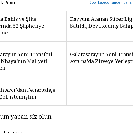
zla
Spor
Spor kategorisinden daha f
a Bahis ve Şike
Kayyum Atanan Süper Lig
rında 52 Şüpheliye
Satıldı, Dev Holding Sahi
ame
aray’ın Yeni Transferi
Galatasaray’ın Yeni Transf
 Nhaga’nın Maliyeti
Avrupa’da Zirveye Yerleşt
ndı
ah Avcı’dan Fenerbahçe
: Çok istemiştim
rum yapan siz olun
nıt yazın