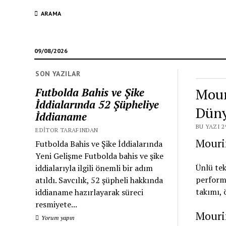
ARAMA
09/08/2026
SON YAZILAR
Mour
Futbolda Bahis ve Şike
İddialarında 52 Şüpheliye
Düny
İddianame
BU YAZI 2
EDITOR TARAFINDAN
Mouri
Futbolda Bahis ve Şike İddialarında
Yeni Gelişme Futbolda bahis ve şike
Ünlü tek
iddialarıyla ilgili önemli bir adım
perform
atıldı. Savcılık, 52 şüpheli hakkında
takımı, 
iddianame hazırlayarak süreci
resmiyete...
Mouri
Yorum yapın