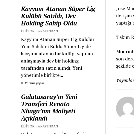
Kayyum Atanan Süper Lig
Jose Mou
Kulübü Satıldı, Dev
iletişim
Holding Sahip Oldu
yaptığı 
EDITOR TARAFINDAN
Takım Ru
Kayyum Atanan Süper Lig Kulübü
Yeni Sahibini Buldu Süper Lig'de
Mourinh
kayyum atanan bir kulüp, yapılan
son dere
anlaşmayla dev bir holding
şekilde 
tarafından satın alındı. Yeni
yönetimle birlikte...
Yayımlan
Yorum yapın
Galatasaray’ın Yeni
Transferi Renato
Nhaga’nın Maliyeti
Açıklandı
EDITOR TARAFINDAN