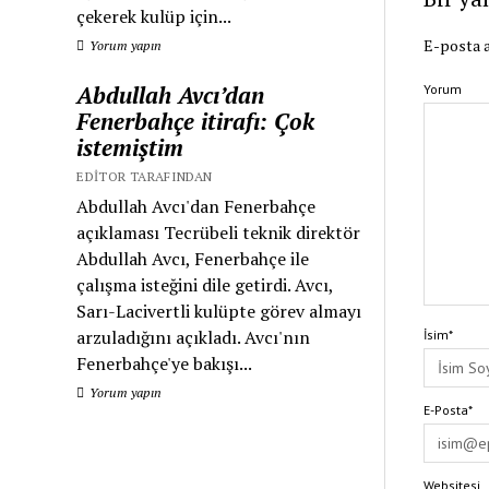
çekerek kulüp için...
E-posta a
Yorum yapın
Abdullah Avcı’dan
Yorum
Fenerbahçe itirafı: Çok
istemiştim
EDITOR TARAFINDAN
Abdullah Avcı'dan Fenerbahçe
açıklaması Tecrübeli teknik direktör
Abdullah Avcı, Fenerbahçe ile
çalışma isteğini dile getirdi. Avcı,
Sarı-Lacivertli kulüpte görev almayı
arzuladığını açıkladı. Avcı'nın
İsim*
Fenerbahçe'ye bakışı...
Yorum yapın
E-Posta*
Websitesi