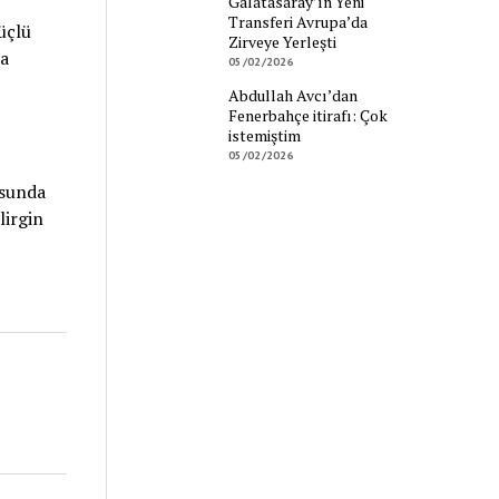
Galatasaray’ın Yeni
Transferi Avrupa’da
üçlü
Zirveye Yerleşti
da
05/02/2026
Abdullah Avcı’dan
Fenerbahçe itirafı: Çok
istemiştim
05/02/2026
usunda
lirgin