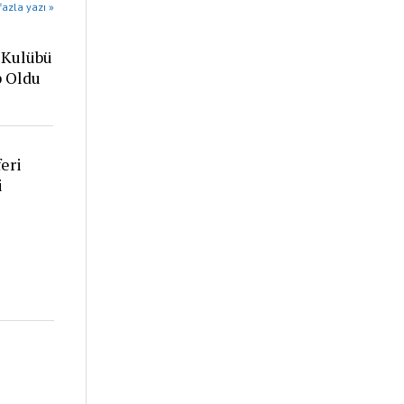
azla yazı »
 Kulübü
p Oldu
eri
i