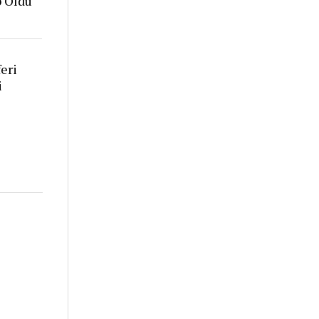
p Oldu
eri
i