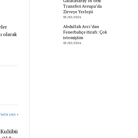
Galatasaray’ın Yeni
Transferi Avrupa’da
Zirveye Yerleşti
05/02/2026
Abdullah Avcı’dan
eler
Fenerbahçe itirafı: Çok
ı olarak
istemiştim
05/02/2026
azla yazı »
 Kulübü