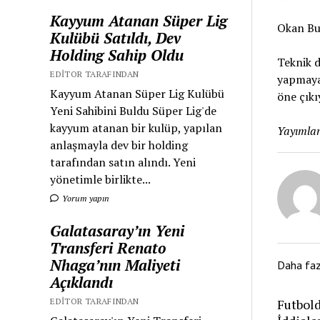
Kayyum Atanan Süper Lig
Okan Bur
Kulübü Satıldı, Dev
Holding Sahip Oldu
Teknik d
EDITOR TARAFINDAN
yapmaya 
Kayyum Atanan Süper Lig Kulübü
öne çıkı
Yeni Sahibini Buldu Süper Lig'de
kayyum atanan bir kulüp, yapılan
Yayımlan
anlaşmayla dev bir holding
tarafından satın alındı. Yeni
yönetimle birlikte...
Yorum yapın
Galatasaray’ın Yeni
Transferi Renato
Nhaga’nın Maliyeti
Daha fa
Açıklandı
Futbold
EDITOR TARAFINDAN