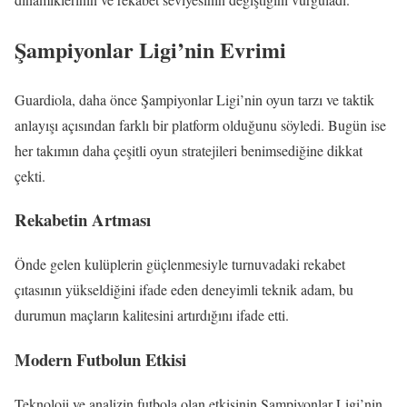
Şampiyonlar Ligi’nin Evrimi
Guardiola, daha önce Şampiyonlar Ligi’nin oyun tarzı ve taktik
anlayışı açısından farklı bir platform olduğunu söyledi. Bugün ise
her takımın daha çeşitli oyun stratejileri benimsediğine dikkat
çekti.
Rekabetin Artması
Önde gelen kulüplerin güçlenmesiyle turnuvadaki rekabet
çıtasının yükseldiğini ifade eden deneyimli teknik adam, bu
durumun maçların kalitesini artırdığını ifade etti.
Modern Futbolun Etkisi
Teknoloji ve analizin futbola olan etkisinin Şampiyonlar Ligi’nin