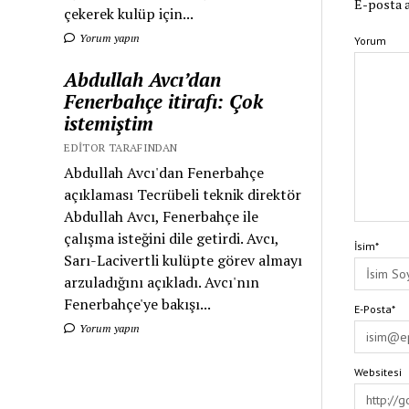
E-posta a
çekerek kulüp için...
Yorum yapın
Yorum
Abdullah Avcı’dan
Fenerbahçe itirafı: Çok
istemiştim
EDITOR TARAFINDAN
Abdullah Avcı'dan Fenerbahçe
açıklaması Tecrübeli teknik direktör
Abdullah Avcı, Fenerbahçe ile
çalışma isteğini dile getirdi. Avcı,
İsim*
Sarı-Lacivertli kulüpte görev almayı
arzuladığını açıkladı. Avcı'nın
Fenerbahçe'ye bakışı...
E-Posta*
Yorum yapın
Websitesi