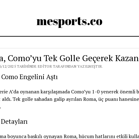
mesports.co
, Como’yu Tek Golle Geçerek Kazan
6/12/2025 TARIHINDE EDITOR TARAFINDAN YAZILMIŞTIR.
 Como Engelini Aştı
erie A’da oynanan karşılaşmada Como’yu 1-0 yenerek önemli b
t aldı. Tek golle sahadan galip ayrılan Roma, üç puanı hanesine
.
Detayları
ma boyunca baskılı oynayan Roma, hücum hatlarını etkili kull