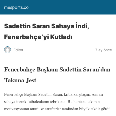
mesports.co
Sadettin Saran Sahaya İndi,
Fenerbahçe’yi Kutladı
Editor
7 ay önce
Fenerbahçe Başkanı Sadettin Saran’dan
Takıma Jest
Fenerbahçe Başkanı Sadettin Saran, kritik karşılaşma sonrası
sahaya inerek futbolcularını tebrik etti. Bu hareket, takımın
motivasyonunu artırdı ve taraftarlar tarafından büyük takdir gördü.