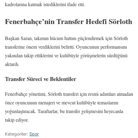
kadrolarına katmak istediklerini ifade etti.
Fenerbahçe’nin Transfer Hedefi Sörloth
Başkan Saran, takımın hücum hattını güçlendirmek için Sörloth
transferine önem verdiklerini belirtti. Oyuncunun performansını
yakından takip ettiklerini ve kulübüyle görüşmelerin sürdüğünü
aktardı.
Transfer Süreci ve Beklentiler
Fenerbahçe yönetimi, Sörloth transferi için resmi adımları atmadan
önce oyuncunun menajeri ve mevcut kulübüyle temaslarını
yoğunlaştıracak. Taraftarlar, bu transfer gelişmesini heyecanla
takip ediyor.
Kategoriler:
Spor