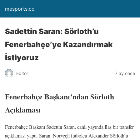
mesports.co
Sadettin Saran: Sörloth’u
Fenerbahçe’ye Kazandırmak
İstiyoruz
Editor
7 ay önce
Fenerbahçe Başkanı’ndan Sörloth
Açıklaması
Fenerbahçe Başkanı Sadettin Saran, canlı yayında flaş bir transfer
açıklaması yaptı. Saran, Norveçli futbolcu Alexander Sörloth’u