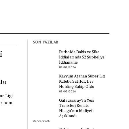
SON YAZILAR
i
Futbolda Bahis ve Şike
İddialarında 52 Şüpheliye
İddianame
05/02/2026
Kayyum Atanan Süper Lig
ştu
Kulübü Satıldı, Dev
Holding Sahip Oldu
05/02/2026
r Ligi
Galatasaray’ın Yeni
ar hem
Transferi Renato
Nhaga’nın Maliyeti
Açıklandı
05/02/2026