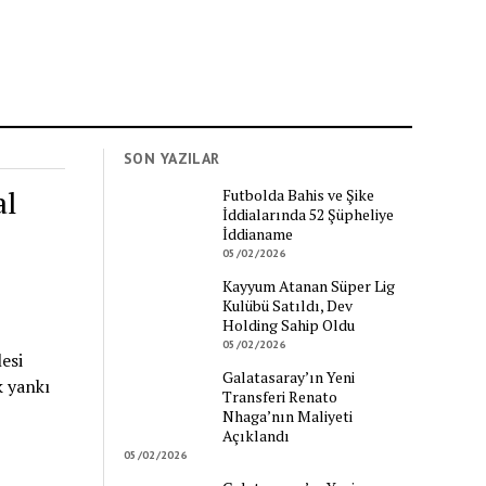
SON YAZILAR
al
Futbolda Bahis ve Şike
İddialarında 52 Şüpheliye
İddianame
05/02/2026
Kayyum Atanan Süper Lig
Kulübü Satıldı, Dev
Holding Sahip Oldu
05/02/2026
esi
Galatasaray’ın Yeni
k yankı
Transferi Renato
Nhaga’nın Maliyeti
Açıklandı
05/02/2026