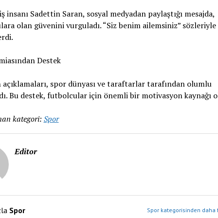
 iş insanı Sadettin Saran, sosyal medyadan paylaştığı mesajda,
lara olan güvenini vurguladı. “Siz benim ailemsiniz” sözleriyle
rdi.
miasından Destek
 açıklamaları, spor dünyası ve taraftarlar tarafından olumlu
dı. Bu destek, futbolcular için önemli bir motivasyon kaynağı o
an kategori:
Spor
Editor
zla
Spor
Spor kategorisinden daha f