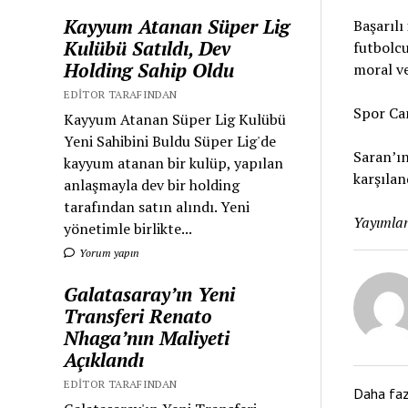
Kayyum Atanan Süper Lig
Başarılı
Kulübü Satıldı, Dev
futbolcu
Holding Sahip Oldu
moral ve
EDITOR TARAFINDAN
Spor Ca
Kayyum Atanan Süper Lig Kulübü
Yeni Sahibini Buldu Süper Lig'de
Saran’ın
kayyum atanan bir kulüp, yapılan
karşılan
anlaşmayla dev bir holding
tarafından satın alındı. Yeni
Yayımlan
yönetimle birlikte...
Yorum yapın
Galatasaray’ın Yeni
Transferi Renato
Nhaga’nın Maliyeti
Açıklandı
EDITOR TARAFINDAN
Daha fa