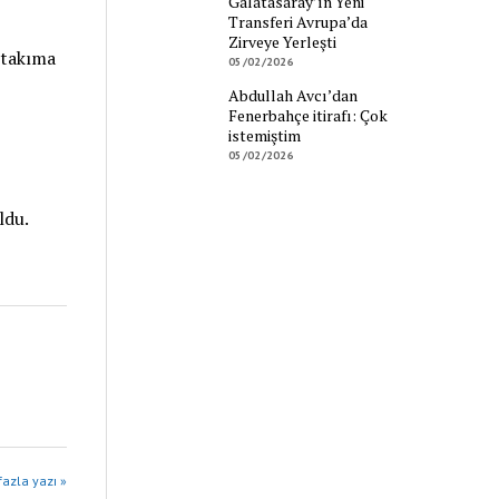
Galatasaray’ın Yeni
Transferi Avrupa’da
Zirveye Yerleşti
 takıma
05/02/2026
Abdullah Avcı’dan
Fenerbahçe itirafı: Çok
istemiştim
05/02/2026
ldu.
azla yazı »