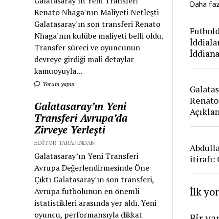
Galatasaray'ın Yeni Transferi
Daha fa
Renato Nhaga'nın Maliyeti Netleşti
Galatasaray'ın son transferi Renato
Futbold
Nhaga'nın kulübe maliyeti belli oldu.
İddiala
Transfer süreci ve oyuncunun
İddian
devreye girdiği mali detaylar
kamuoyuyla...
Yorum yapın
Galatas
Renato
Galatasaray’ın Yeni
Açıkla
Transferi Avrupa’da
Zirveye Yerleşti
EDITOR TARAFINDAN
Abdull
Galatasaray’ın Yeni Transferi
itirafı
Avrupa Değerlendirmesinde Öne
Çıktı Galatasaray'ın son transferi,
İlk yo
Avrupa futbolunun en önemli
istatistikleri arasında yer aldı. Yeni
oyuncu, performansıyla dikkat
Bir ya