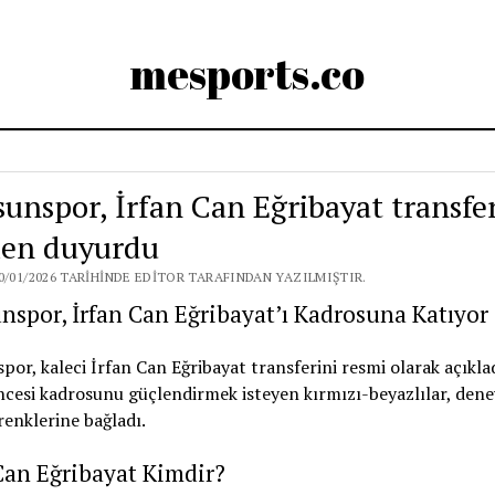
mesports.co
unspor, İrfan Can Eğribayat transfer
en duyurdu
0/01/2026 TARIHINDE EDITOR TARAFINDAN YAZILMIŞTIR.
spor, İrfan Can Eğribayat’ı Kadrosuna Katıyor
or, kaleci İrfan Can Eğribayat transferini resmi olarak açıklad
cesi kadrosunu güçlendirmek isteyen kırmızı-beyazlılar, dene
 renklerine bağladı.
Can Eğribayat Kimdir?