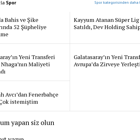
zla
Spor
Spor kategorisinden daha f
a Bahis ve Şike
Kayyum Atanan Süper Lig
rında 52 Şüpheliye
Satıldı, Dev Holding Sahi
ame
aray’ın Yeni Transferi
Galatasaray’ın Yeni Transf
 Nhaga’nın Maliyeti
Avrupa’da Zirveye Yerleşt
ndı
ah Avcı’dan Fenerbahçe
: Çok istemiştim
rum yapan siz olun
nıt yazın