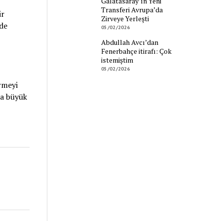
Galatasaray’ın Yeni
Transferi Avrupa’da
ir
Zirveye Yerleşti
de
05/02/2026
Abdullah Avcı’dan
Fenerbahçe itirafı: Çok
istemiştim
05/02/2026
rmeyi
da büyük