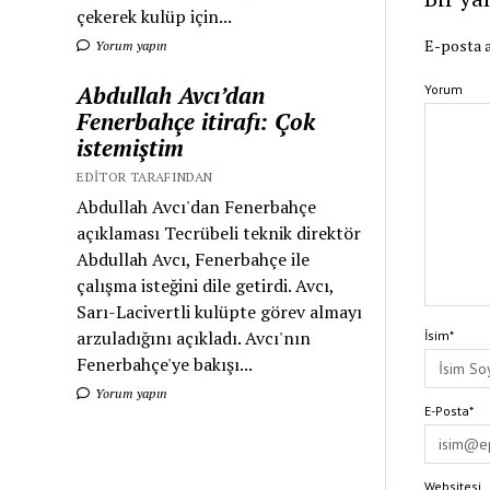
çekerek kulüp için...
E-posta a
Yorum yapın
Abdullah Avcı’dan
Yorum
Fenerbahçe itirafı: Çok
istemiştim
EDITOR TARAFINDAN
Abdullah Avcı'dan Fenerbahçe
açıklaması Tecrübeli teknik direktör
Abdullah Avcı, Fenerbahçe ile
çalışma isteğini dile getirdi. Avcı,
Sarı-Lacivertli kulüpte görev almayı
arzuladığını açıkladı. Avcı'nın
İsim*
Fenerbahçe'ye bakışı...
Yorum yapın
E-Posta*
Websitesi