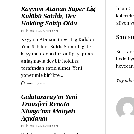
Kayyum Atanan Süper Lig
İrfan Ca
Kulübü Satıldı, Dev
kalecidi
Holding Sahip Oldu
güven ve
EDITOR TARAFINDAN
Samsu
Kayyum Atanan Süper Lig Kulübü
Yeni Sahibini Buldu Süper Lig'de
Bu trans
kayyum atanan bir kulüp, yapılan
hedefliy
anlaşmayla dev bir holding
heyecan 
tarafından satın alındı. Yeni
yönetimle birlikte...
Yayımlan
Yorum yapın
Galatasaray’ın Yeni
Transferi Renato
Nhaga’nın Maliyeti
Açıklandı
EDITOR TARAFINDAN