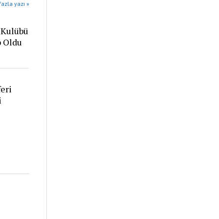
azla yazı »
 Kulübü
p Oldu
eri
i