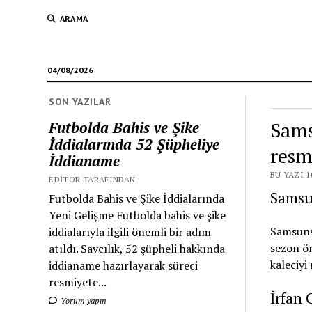
ARAMA
04/08/2026
SON YAZILAR
Sams
Futbolda Bahis ve Şike
İddialarında 52 Şüpheliye
resm
İddianame
BU YAZI 1
EDITOR TARAFINDAN
Samsun
Futbolda Bahis ve Şike İddialarında
Yeni Gelişme Futbolda bahis ve şike
Samsunsp
iddialarıyla ilgili önemli bir adım
sezon ön
atıldı. Savcılık, 52 şüpheli hakkında
kaleciyi
iddianame hazırlayarak süreci
resmiyete...
İrfan 
Yorum yapın