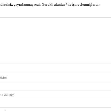
dresiniz yayınlanmayacak.
Gerekli alanlar
*
ile işaretlenmişlerdir