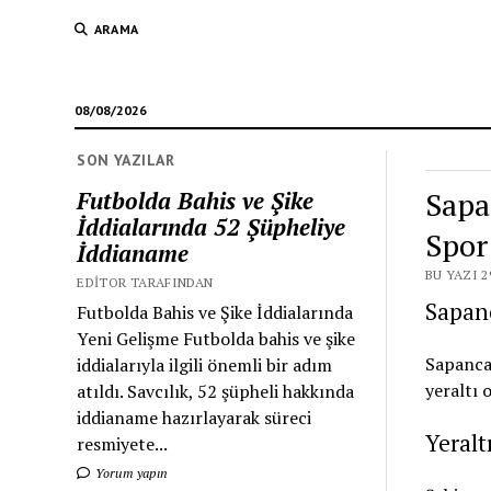
ARAMA
08/08/2026
SON YAZILAR
Sapa
Futbolda Bahis ve Şike
İddialarında 52 Şüpheliye
Spor
İddianame
BU YAZI 2
EDITOR TARAFINDAN
Sapanc
Futbolda Bahis ve Şike İddialarında
Yeni Gelişme Futbolda bahis ve şike
Sapanca’
iddialarıyla ilgili önemli bir adım
yeraltı 
atıldı. Savcılık, 52 şüpheli hakkında
iddianame hazırlayarak süreci
Yeralt
resmiyete...
Yorum yapın