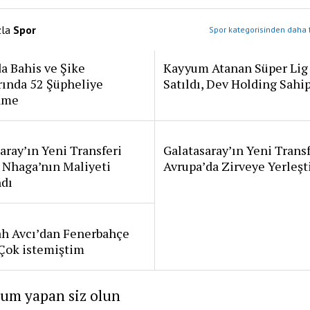
zla
Spor
Spor kategorisinden daha f
a Bahis ve Şike
Kayyum Atanan Süper Lig
rında 52 Şüpheliye
Satıldı, Dev Holding Sahi
ame
aray’ın Yeni Transferi
Galatasaray’ın Yeni Transf
 Nhaga’nın Maliyeti
Avrupa’da Zirveye Yerleşt
ndı
ah Avcı’dan Fenerbahçe
: Çok istemiştim
rum yapan siz olun