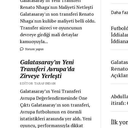
Galatasaray'ın Yeni Transferi
Renato Nhaga'nın Maliyeti Netleşti
Daha fa
Galatasaray'ın son transferi Renato
Nhaga'nın kulübe maliyeti belli oldu.
Futbold
Transfer süreci ve oyuncunun
İddiala
devreye girdiği mali detaylar
İddian
kamuoyuyla...
Yorum yapın
Galatasaray’ın Yeni
Galatas
Transferi Avrupa’da
Renato
Zirveye Yerleşti
Açıkla
EDITOR TARAFINDAN
Galatasaray’ın Yeni Transferi
Abdull
Avrupa Değerlendirmesinde Öne
itirafı
Çıktı Galatasaray'ın son transferi,
Avrupa futbolunun en önemli
istatistikleri arasında yer aldı. Yeni
İlk yo
oyuncu, performansıyla dikkat