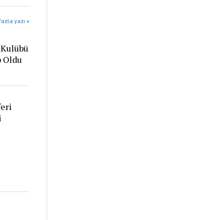
azla yazı »
 Kulübü
p Oldu
eri
i