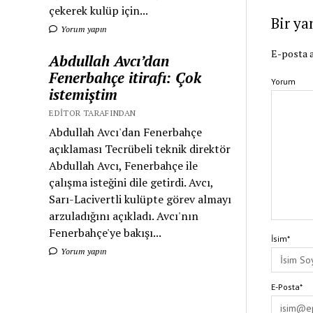
çekerek kulüp için...
Bir ya
Yorum yapın
E-posta a
Abdullah Avcı’dan
Fenerbahçe itirafı: Çok
Yorum
istemiştim
EDITOR TARAFINDAN
Abdullah Avcı'dan Fenerbahçe
açıklaması Tecrübeli teknik direktör
Abdullah Avcı, Fenerbahçe ile
çalışma isteğini dile getirdi. Avcı,
Sarı-Lacivertli kulüpte görev almayı
arzuladığını açıkladı. Avcı'nın
Fenerbahçe'ye bakışı...
İsim*
Yorum yapın
E-Posta*