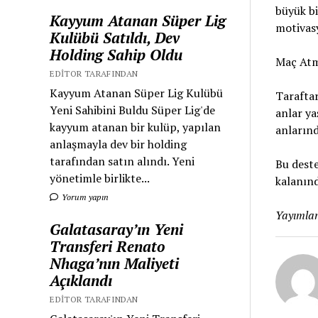
büyük bi
Kayyum Atanan Süper Lig
motivas
Kulübü Satıldı, Dev
Holding Sahip Oldu
Maç Atm
EDITOR TARAFINDAN
Kayyum Atanan Süper Lig Kulübü
Tarafta
Yeni Sahibini Buldu Süper Lig'de
anlar ya
kayyum atanan bir kulüp, yapılan
anlarınd
anlaşmayla dev bir holding
tarafından satın alındı. Yeni
Bu dest
yönetimle birlikte...
kalanın
Yorum yapın
Yayımlan
Galatasaray’ın Yeni
Transferi Renato
Nhaga’nın Maliyeti
Açıklandı
EDITOR TARAFINDAN