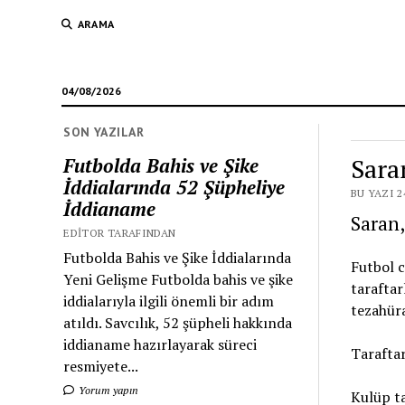
ARAMA
04/08/2026
SON YAZILAR
Sara
Futbolda Bahis ve Şike
İddialarında 52 Şüpheliye
BU YAZI 2
İddianame
Saran,
EDITOR TARAFINDAN
Futbolda Bahis ve Şike İddialarında
Futbol c
Yeni Gelişme Futbolda bahis ve şike
taraftar
iddialarıyla ilgili önemli bir adım
tezahüra
atıldı. Savcılık, 52 şüpheli hakkında
iddianame hazırlayarak süreci
Taraftar
resmiyete...
Yorum yapın
Kulüp ta