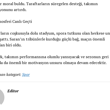
r moral buldu. Taraftarların süregelen desteği, takımın
yonunu artırdı.
osferi Canlı Geçti
rların coşkusuyla dolu stadyum, spora tutkusu olan herkese u
şattı. Saran’ın tribünlerle kurduğu güçlü bağ, maçın önemli
an biri oldu.
ek, takımın performansına olumlu yansıyacak ve sezonun geri
da da önemli bir motivasyon unsuru olmaya devam edecektir.
an kategori:
Spor
Editor