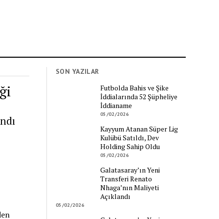
SON YAZILAR
ği
Futbolda Bahis ve Şike
İddialarında 52 Şüpheliye
İddianame
05/02/2026
andı
Kayyum Atanan Süper Lig
Kulübü Satıldı, Dev
Holding Sahip Oldu
05/02/2026
Galatasaray’ın Yeni
Transferi Renato
Nhaga’nın Maliyeti
Açıklandı
05/02/2026
den