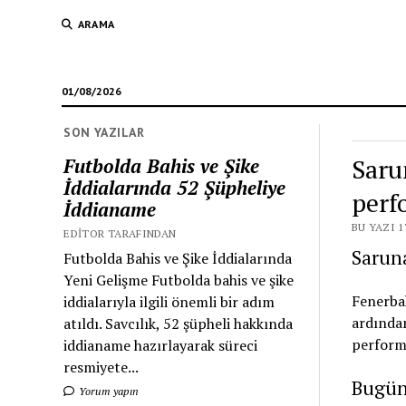
ARAMA
01/08/2026
SON YAZILAR
Saru
Futbolda Bahis ve Şike
İddialarında 52 Şüpheliye
perf
İddianame
BU YAZI 1
EDITOR TARAFINDAN
Sarun
Futbolda Bahis ve Şike İddialarında
Yeni Gelişme Futbolda bahis ve şike
Fenerba
iddialarıyla ilgili önemli bir adım
ardından
atıldı. Savcılık, 52 şüpheli hakkında
performa
iddianame hazırlayarak süreci
resmiyete...
Bugün
Yorum yapın