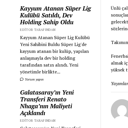
Kayyum Atanan Süper Lig
Ünlü çal
Kulübü Satıldı, Dev
sonuçlan
Holding Sahip Oldu
gelecekt
sözlerin
EDITOR TARAFINDAN
Kayyum Atanan Süper Lig Kulübü
Takımın
Yeni Sahibini Buldu Süper Lig'de
kayyum atanan bir kulüp, yapılan
Fenerbah
anlaşmayla dev bir holding
almak iç
tarafından satın alındı. Yeni
yüksek t
yönetimle birlikte...
Yorum yapın
Yayımlan
Galatasaray’ın Yeni
Transferi Renato
Nhaga’nın Maliyeti
Açıklandı
EDITOR TARAFINDAN