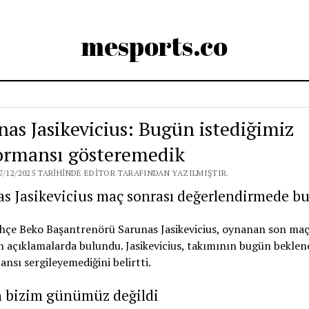
mesports.co
nas Jasikevicius: Bugün istediğimiz
ormansı gösteremedik
7/12/2025 TARIHINDE EDITOR TARAFINDAN YAZILMIŞTIR.
as Jasikevicius maç sonrası değerlendirmede b
hçe Beko Başantrenörü Sarunas Jasikevicius, oynanan son ma
 açıklamalarda bulundu. Jasikevicius, takımının bugün beklen
nsı sergileyemediğini belirtti.
 bizim günümüz değildi