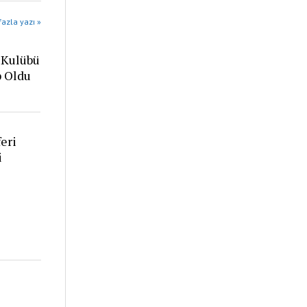
azla yazı »
 Kulübü
p Oldu
eri
i