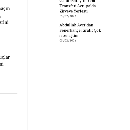
Galatasaray’ın Yeni
Transferi Avrupa’da
maçın
Zirveye Yerleşti
,
05/02/2026
rini
Abdullah Avcı’dan
Fenerbahçe itirafı: Çok
istemiştim
05/02/2026
uçlar
ni