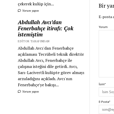
çekerek kulüp için...
Bir ya
Yorum yapın
E-posta a
Abdullah Avcı’dan
Fenerbahçe itirafı: Çok
Yorum
istemiştim
EDITOR TARAFINDAN
Abdullah Avcı'dan Fenerbahçe
açıklaması Tecrübeli teknik direktör
Abdullah Avcı, Fenerbahçe ile
çalışma isteğini dile getirdi. Avcı,
Sarı-Lacivertli kulüpte görev almayı
arzuladığını açıkladı. Avcı'nın
Fenerbahçe'ye bakışı...
İsim*
Yorum yapın
E-Posta*