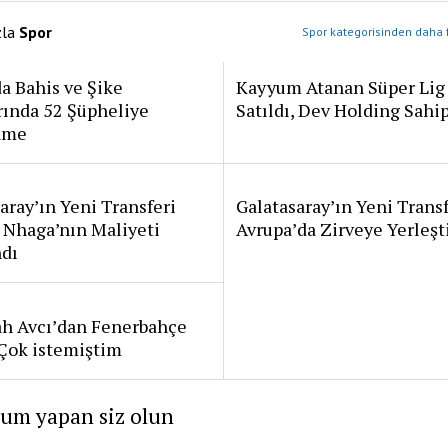
zla
Spor
Spor kategorisinden daha f
a Bahis ve Şike
Kayyum Atanan Süper Lig
rında 52 Şüpheliye
Satıldı, Dev Holding Sahi
ame
aray’ın Yeni Transferi
Galatasaray’ın Yeni Transf
 Nhaga’nın Maliyeti
Avrupa’da Zirveye Yerleşt
ndı
ah Avcı’dan Fenerbahçe
: Çok istemiştim
rum yapan siz olun