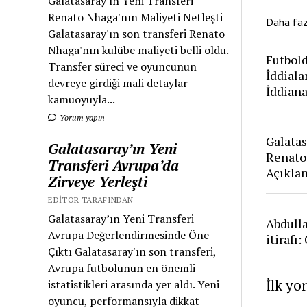
Galatasaray'ın Yeni Transferi
Renato Nhaga'nın Maliyeti Netleşti
Daha fa
Galatasaray'ın son transferi Renato
Nhaga'nın kulübe maliyeti belli oldu.
Futbold
Transfer süreci ve oyuncunun
İddiala
devreye girdiği mali detaylar
İddian
kamuoyuyla...
Yorum yapın
Galatas
Galatasaray’ın Yeni
Renato
Transferi Avrupa’da
Açıkla
Zirveye Yerleşti
EDITOR TARAFINDAN
Galatasaray’ın Yeni Transferi
Abdull
Avrupa Değerlendirmesinde Öne
itirafı
Çıktı Galatasaray'ın son transferi,
Avrupa futbolunun en önemli
İlk yo
istatistikleri arasında yer aldı. Yeni
oyuncu, performansıyla dikkat