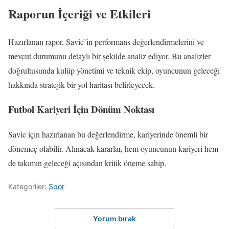
Raporun İçeriği ve Etkileri
Hazırlanan rapor, Savic’in performans değerlendirmelerini ve
mevcut durumunu detaylı bir şekilde analiz ediyor. Bu analizler
doğrultusunda kulüp yönetimi ve teknik ekip, oyuncunun geleceği
hakkında stratejik bir yol haritası belirleyecek.
Futbol Kariyeri İçin Dönüm Noktası
Savic için hazırlanan bu değerlendirme, kariyerinde önemli bir
dönemeç olabilir. Alınacak kararlar, hem oyuncunun kariyeri hem
de takımın geleceği açısından kritik öneme sahip.
Kategoriler:
Spor
Yorum bırak