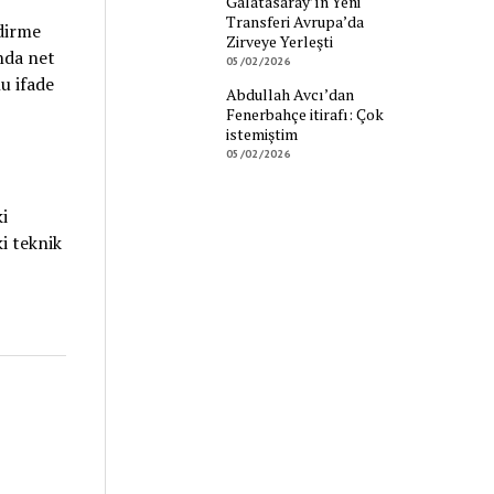
Galatasaray’ın Yeni
Transferi Avrupa’da
ndirme
Zirveye Yerleşti
nda net
05/02/2026
u ifade
Abdullah Avcı’dan
Fenerbahçe itirafı: Çok
istemiştim
05/02/2026
i
i teknik