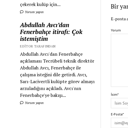
çekerek kulüp için...
Bir ya
Yorum yapın
E-posta a
Abdullah Avcı’dan
Fenerbahçe itirafı: Çok
Yorum
istemiştim
EDITOR TARAFINDAN
Abdullah Avcı'dan Fenerbahçe
açıklaması Tecrübeli teknik direktör
Abdullah Avcı, Fenerbahçe ile
çalışma isteğini dile getirdi. Avcı,
Sarı-Lacivertli kulüpte görev almayı
arzuladığını açıkladı. Avcı'nın
Fenerbahçe'ye bakışı...
İsim*
Yorum yapın
E-Posta*