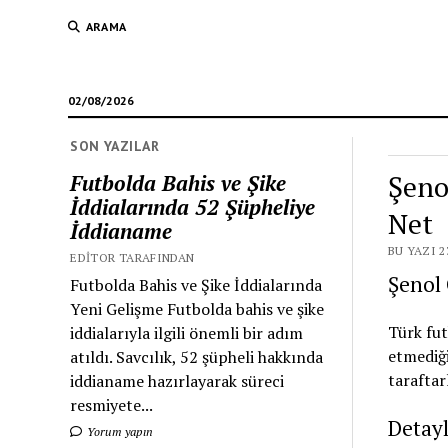
ARAMA
02/08/2026
SON YAZILAR
Şeno
Futbolda Bahis ve Şike
İddialarında 52 Şüpheliye
Net
İddianame
BU YAZI 2
EDITOR TARAFINDAN
Şenol 
Futbolda Bahis ve Şike İddialarında
Yeni Gelişme Futbolda bahis ve şike
Türk fut
iddialarıyla ilgili önemli bir adım
etmediği
atıldı. Savcılık, 52 şüpheli hakkında
taraftar
iddianame hazırlayarak süreci
resmiyete...
Detayl
Yorum yapın