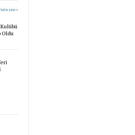
azla yazı »
 Kulübü
p Oldu
eri
i