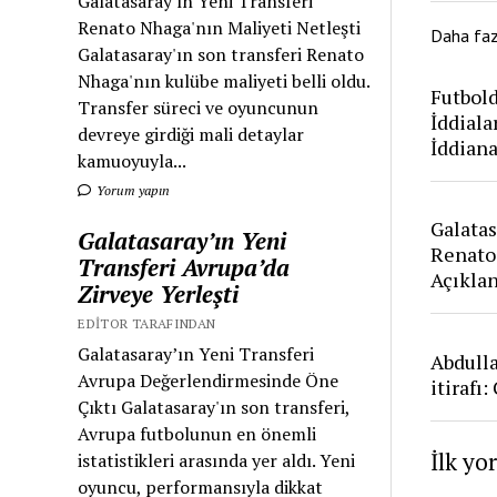
Galatasaray'ın Yeni Transferi
Renato Nhaga'nın Maliyeti Netleşti
Daha fa
Galatasaray'ın son transferi Renato
Nhaga'nın kulübe maliyeti belli oldu.
Futbold
Transfer süreci ve oyuncunun
İddiala
devreye girdiği mali detaylar
İddian
kamuoyuyla...
Yorum yapın
Galatas
Galatasaray’ın Yeni
Renato
Transferi Avrupa’da
Açıkla
Zirveye Yerleşti
EDITOR TARAFINDAN
Galatasaray’ın Yeni Transferi
Abdull
Avrupa Değerlendirmesinde Öne
itirafı
Çıktı Galatasaray'ın son transferi,
Avrupa futbolunun en önemli
İlk yo
istatistikleri arasında yer aldı. Yeni
oyuncu, performansıyla dikkat