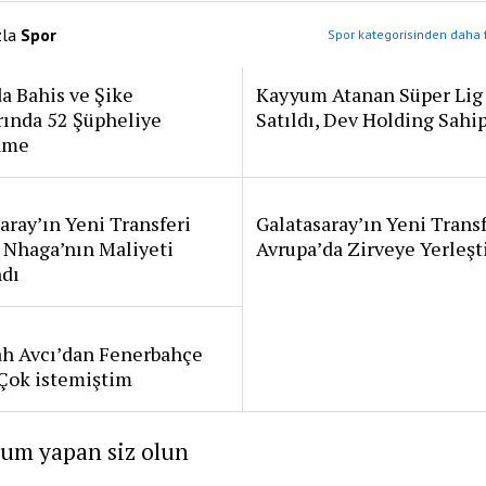
zla
Spor
Spor kategorisinden daha f
a Bahis ve Şike
Kayyum Atanan Süper Lig
rında 52 Şüpheliye
Satıldı, Dev Holding Sahi
ame
aray’ın Yeni Transferi
Galatasaray’ın Yeni Transf
 Nhaga’nın Maliyeti
Avrupa’da Zirveye Yerleşt
ndı
ah Avcı’dan Fenerbahçe
: Çok istemiştim
rum yapan siz olun