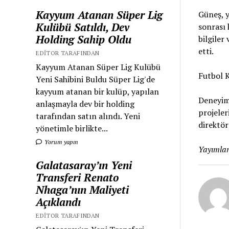
Kayyum Atanan Süper Lig
Güneş, y
Kulübü Satıldı, Dev
sonrası 
Holding Sahip Oldu
bilgiler
etti.
EDITOR TARAFINDAN
Kayyum Atanan Süper Lig Kulübü
Futbol K
Yeni Sahibini Buldu Süper Lig'de
kayyum atanan bir kulüp, yapılan
Deneyiml
anlaşmayla dev bir holding
projeler
tarafından satın alındı. Yeni
direktör
yönetimle birlikte...
Yorum yapın
Yayımlan
Galatasaray’ın Yeni
Transferi Renato
Nhaga’nın Maliyeti
Açıklandı
EDITOR TARAFINDAN