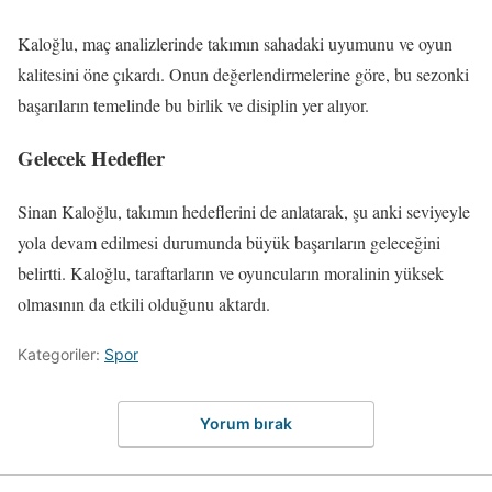
Kaloğlu, maç analizlerinde takımın sahadaki uyumunu ve oyun
kalitesini öne çıkardı. Onun değerlendirmelerine göre, bu sezonki
başarıların temelinde bu birlik ve disiplin yer alıyor.
Gelecek Hedefler
Sinan Kaloğlu, takımın hedeflerini de anlatarak, şu anki seviyeyle
yola devam edilmesi durumunda büyük başarıların geleceğini
belirtti. Kaloğlu, taraftarların ve oyuncuların moralinin yüksek
olmasının da etkili olduğunu aktardı.
Kategoriler:
Spor
Yorum bırak