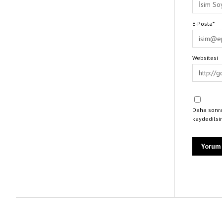
E-Posta*
Websitesi
Daha sonra
kaydedilsi