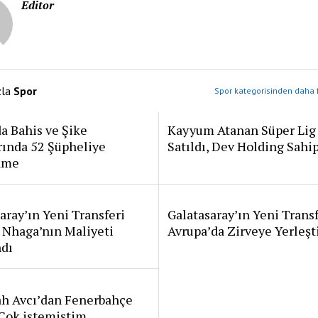
Editor
zla
Spor
Spor kategorisinden daha f
a Bahis ve Şike
Kayyum Atanan Süper Lig
rında 52 Şüpheliye
Satıldı, Dev Holding Sahi
ame
aray’ın Yeni Transferi
Galatasaray’ın Yeni Transf
 Nhaga’nın Maliyeti
Avrupa’da Zirveye Yerleşt
ndı
ah Avcı’dan Fenerbahçe
: Çok istemiştim