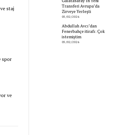
Galatasaray’ın Yeni
Transferi Avrupa’da
ve staj
Zirveye Yerleşti
05/02/2026
Abdullah Avcı’dan
Fenerbahçe itirafı: Çok
istemiştim
05/02/2026
e spor
yor ve