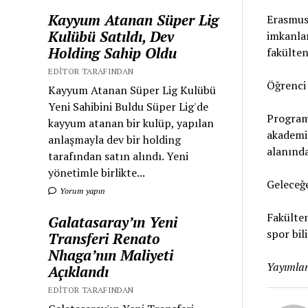
Kayyum Atanan Süper Lig
Erasmus 
Kulübü Satıldı, Dev
imkanlar
Holding Sahip Oldu
fakülten
EDITOR TARAFINDAN
Öğrenci
Kayyum Atanan Süper Lig Kulübü
Yeni Sahibini Buldu Süper Lig'de
Program 
kayyum atanan bir kulüp, yapılan
akademis
anlaşmayla dev bir holding
alanında
tarafından satın alındı. Yeni
yönetimle birlikte...
Geleceğ
Yorum yapın
Fakülten
Galatasaray’ın Yeni
spor bil
Transferi Renato
Nhaga’nın Maliyeti
Yayımlan
Açıklandı
EDITOR TARAFINDAN