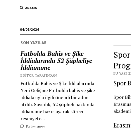
ARAMA
04/08/2026
SON YAZILAR
Spor
Futbolda Bahis ve Şike
İddialarında 52 Şüpheliye
Prog
İddianame
BU YAZI 2
EDITOR TARAFINDAN
Spor B
Futbolda Bahis ve Şike İddialarında
Yeni Gelişme Futbolda bahis ve şike
Spor Bil
iddialarıyla ilgili önemli bir adım
Erasmus 
atıldı. Savcılık, 52 şüpheli hakkında
akademis
iddianame hazırlayarak süreci
resmiyete...
Erasm
Yorum yapın