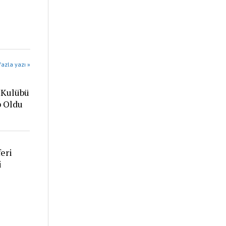
azla yazı »
 Kulübü
p Oldu
eri
i