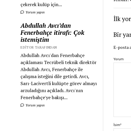
çekerek kulüp için...
Yorum yapın
İlk yo
Abdullah Avcı’dan
Fenerbahçe itirafı: Çok
Bir ya
istemiştim
E-posta a
EDITOR TARAFINDAN
Abdullah Avcı'dan Fenerbahçe
Yorum
açıklaması Tecrübeli teknik direktör
Abdullah Avcı, Fenerbahçe ile
çalışma isteğini dile getirdi. Avcı,
Sarı-Lacivertli kulüpte görev almayı
arzuladığını açıkladı. Avcı'nın
Fenerbahçe'ye bakışı...
Yorum yapın
İsim*