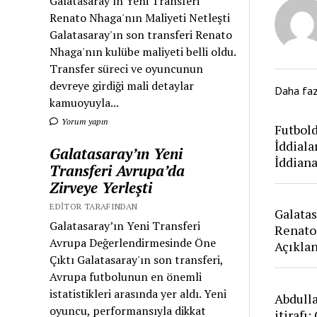
Galatasaray'ın Yeni Transferi
Renato Nhaga'nın Maliyeti Netleşti
Galatasaray'ın son transferi Renato
Nhaga'nın kulübe maliyeti belli oldu.
Transfer süreci ve oyuncunun
devreye girdiği mali detaylar
Daha fa
kamuoyuyla...
Yorum yapın
Futbold
İddiala
Galatasaray’ın Yeni
İddian
Transferi Avrupa’da
Zirveye Yerleşti
EDITOR TARAFINDAN
Galatas
Galatasaray’ın Yeni Transferi
Renato
Avrupa Değerlendirmesinde Öne
Açıkla
Çıktı Galatasaray'ın son transferi,
Avrupa futbolunun en önemli
istatistikleri arasında yer aldı. Yeni
Abdull
oyuncu, performansıyla dikkat
itirafı